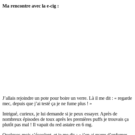
Ma rencontre avec la e-cig :
J’allais rejoindre un pote pour boire un verre. Là il me dit : « regarde
mec, depuis que j’ai testé ça je ne fume plus ! »
Intrigué, curieux, je lui demande si je peux essayer. Après de
nombreux épisodes de toux après les premières puffs je trouvais ça
plutôt pas mal ! Il vapait du red astaire en 6 mg.
Quelques mois s’écoulent, et je me dis : « j’en ai marre d’enfumer