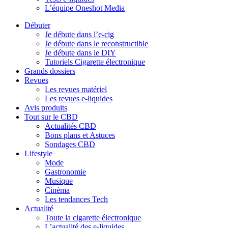
L’équipe Oneshot Media
Débuter
Je débute dans l’e-cig
Je débute dans le reconstructible
Je débute dans le DIY
Tutoriels Cigarette électronique
Grands dossiers
Revues
Les revues matériel
Les revues e-liquides
Avis produits
Tout sur le CBD
Actualités CBD
Bons plans et Astuces
Sondages CBD
Lifestyle
Mode
Gastronomie
Musique
Cinéma
Les tendances Tech
Actualité
Toute la cigarette électronique
L’actualité des e-liquides