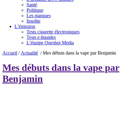
Santé
Politique
Les marques
Insolite
L’émission
Tests cigarette électroniques
Tests e-liquides
L’équipe Oneshot Media
Accueil
/
Actualité
/
Mes débuts dans la vape par Benjamin
Mes débuts dans la vape par
Benjamin