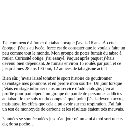
J’ai commencé à fumer du tabac lorsque j’avais 16 ans. À cette
époque, j’étais au lycée, force est de constater que je voulais faire un
peu comme tout le monde. Mon groupe de potes fumait du tabac à
rouler. Curiosité oblige, j’ai essayé. Paquet après paquet j’étais
devenu bien dépendant. Je fumais environ 15 roulés par jour, et ce
jusqu’à mes 28 ans ! Et oui, 12 années de tabagisme actif !
Bien sûr, j’avais laissé tomber le sport histoire de goudronner
davantage mes poumons et en perdre mon souffle. Un jour lorsque
j’étais en stage infirmier dans un service d’addictologie, j’en ai
profité pour participer à un groupe de parole de personnes addictes
au tabac. Je me suis rendu compte à quel point j’étais devenu accro,
mais aussi les effets que cela a pu avoir sur ma respiration. J’ai fait
un test de monoxyde de carbone et les résultats étaient très mauvais.
3 années se sont écoulées jusqu’au jour où un ami à moi sort une e-
cig de sa poche…