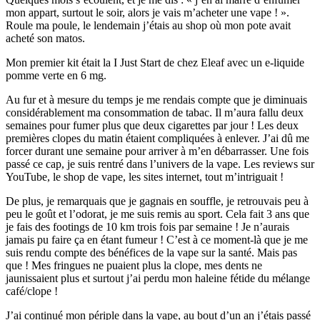
mon appart, surtout le soir, alors je vais m’acheter une vape ! ».
Roule ma poule, le lendemain j’étais au shop où mon pote avait
acheté son matos.
Mon premier kit était la I Just Start de chez Eleaf avec un e-liquide
pomme verte en 6 mg.
Au fur et à mesure du temps je me rendais compte que je diminuais
considérablement ma consommation de tabac. Il m’aura fallu deux
semaines pour fumer plus que deux cigarettes par jour ! Les deux
premières clopes du matin étaient compliquées à enlever. J’ai dû me
forcer durant une semaine pour arriver à m’en débarrasser. Une fois
passé ce cap, je suis rentré dans l’univers de la vape. Les reviews sur
YouTube, le shop de vape, les sites internet, tout m’intriguait !
De plus, je remarquais que je gagnais en souffle, je retrouvais peu à
peu le goût et l’odorat, je me suis remis au sport. Cela fait 3 ans que
je fais des footings de 10 km trois fois par semaine ! Je n’aurais
jamais pu faire ça en étant fumeur ! C’est à ce moment-là que je me
suis rendu compte des bénéfices de la vape sur la santé. Mais pas
que ! Mes fringues ne puaient plus la clope, mes dents ne
jaunissaient plus et surtout j’ai perdu mon haleine fétide du mélange
café/clope !
J’ai continué mon périple dans la vape, au bout d’un an j’étais passé