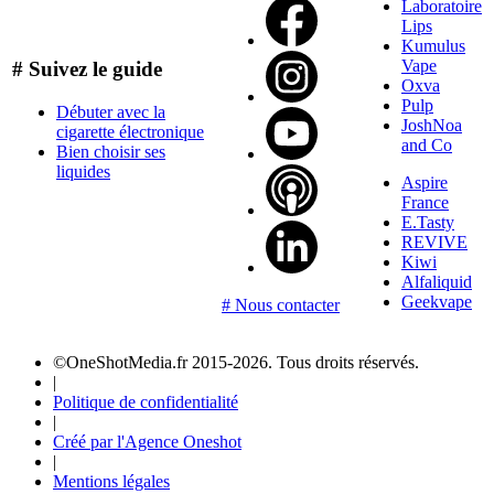
Laboratoire
Lips
Kumulus
Vape
# Suivez le guide
Oxva
Pulp
Débuter avec la
JoshNoa
cigarette électronique
and Co
Bien choisir ses
liquides
Aspire
France
E.Tasty
REVIVE
Kiwi
Alfaliquid
Geekvape
# Nous contacter
©OneShotMedia.fr 2015-2026. Tous droits réservés.
|
Politique de confidentialité
|
Créé par l'Agence Oneshot
|
Mentions légales