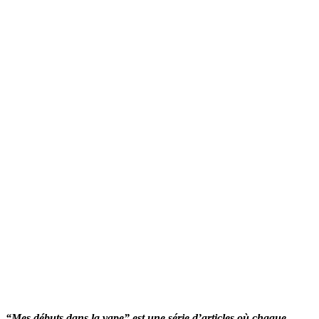
“Mes débuts dans la vape” est une série d’articles où chaque