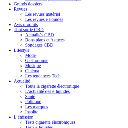
Grands dossiers
Revues
Les revues matériel
Les revues e-liquides
Avis produits
Tout sur le CBD
Actualités CBD
Bons plans et Astuces
Sondages CBD
Lifestyle
Mode
Gastronomie
Musique
Cinéma
Les tendances Tech
Actualité
Toute la cigarette électronique
L’actualité des e-liquides
Santé
Politique
Les marques
Insolite
L’émission
Tests cigarette électroniques
Tests e-liquides