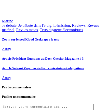
Marine
Je débute
,
Je débute dans l'e-cig
,
L'émission
,
Reviews
,
Revues
matériel
,
Revues matos
,
Tests cigarette électroniques
Zoom sur le pod Kloud Geekvape : le test
Array
Article Précédent
Questions au Doc : Oneshot Magazine # 3
Article Suivant
Vaper en atelier : contraintes et adaptations
Array
Pas de commentaires
Publier un commentaire