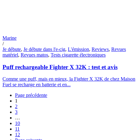
Marine
/
Je débute
,
Je débute dans l'e-cig
,
L'émission
,
Reviews
,
Revues
matériel
,
Revues matos
,
Tests cigarette électroniques
Puff rechargeable Fighter X 32K : test et avis
Comme une puff, mais en mieux, la Fighter X 32K de chez Maison
Fuel se recharge en batterie et en...
Page précédente
1
2
3
…
10
11
12