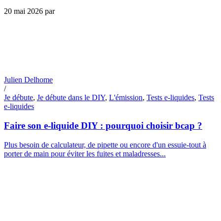
20 mai 2026
par
Julien Delhome
/
Je débute
,
Je débute dans le DIY
,
L'émission
,
Tests e-liquides
,
Tests
e-liquides
Faire son e-liquide DIY : pourquoi choisir bcap ?
Plus besoin de calculateur, de pipette ou encore d'un essuie-tout à
porter de main pour éviter les fuites et maladresses...