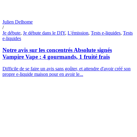
Julien Delhome
/
Je débute
,
Je débute dans le DIY
,
L'émission
,
Tests e-liquides
,
Tests
e-liquides
Notre avis sur les concentrés Absolute signés
Vampire Vape : 4 gourmands, 1 fruité frais
Difficile de se faire un avis sans goûter, et attendre d'avoir créé son
propre e-liquide maison pour en avoir le...