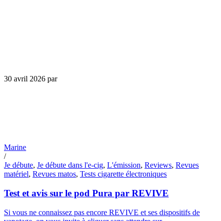
30 avril 2026
par
Marine
/
Je débute
,
Je débute dans l'e-cig
,
L'émission
,
Reviews
,
Revues
matériel
,
Revues matos
,
Tests cigarette électroniques
Test et avis sur le pod Pura par REVIVE
Si vous ne connaissez pas encore REVIVE et ses dispositifs de