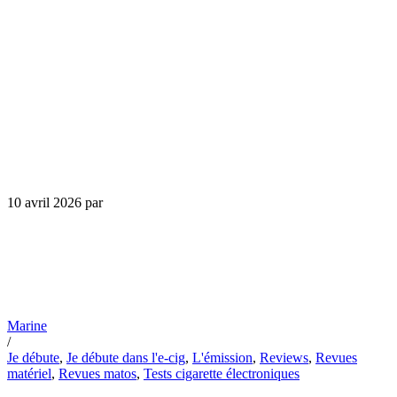
10 avril 2026
par
Marine
/
Je débute
,
Je débute dans l'e-cig
,
L'émission
,
Reviews
,
Revues
matériel
,
Revues matos
,
Tests cigarette électroniques