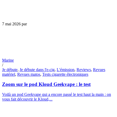
7 mai 2026
par
Marine
/
Je débute
,
Je débute dans l'e-cig
,
L'émission
,
Reviews
,
Revues
matériel
,
Revues matos
,
Tests cigarette électroniques
Zoom sur le pod Kloud Geekvape : le test
Voilà un pod Geekvape qui a encore passé le test haut la main : on
vous fait découvrir le Kloud,...