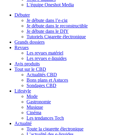
L’équipe Oneshot Media
Débuter
Je débute dans l’e-cig
Je débute dans le reconstructible
Je débute dans le DIY
Tutoriels Cigarette électronique
Grands dossiers
Revues
Les revues matériel
Les revues e-liquides
Avis produits
Tout sur le CBD
Actualités CBD
Bons plans et Astuces
Sondages CBD
Lifestyle
Mode
Gastronomie
Musique
Cinéma
Les tendances Tech
Actualité
Toute la cigarette électronique
L’actualité des e-liquides