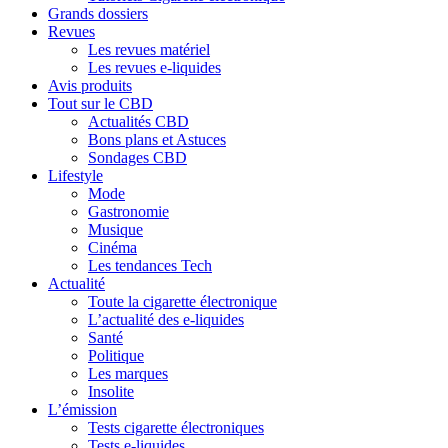
Grands dossiers
Revues
Les revues matériel
Les revues e-liquides
Avis produits
Tout sur le CBD
Actualités CBD
Bons plans et Astuces
Sondages CBD
Lifestyle
Mode
Gastronomie
Musique
Cinéma
Les tendances Tech
Actualité
Toute la cigarette électronique
L’actualité des e-liquides
Santé
Politique
Les marques
Insolite
L’émission
Tests cigarette électroniques
Tests e-liquides