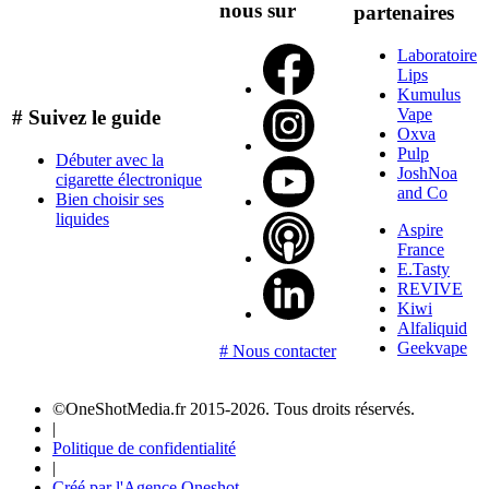
nous sur
partenaires
Laboratoire
Lips
Kumulus
Vape
# Suivez le guide
Oxva
Pulp
Débuter avec la
JoshNoa
cigarette électronique
and Co
Bien choisir ses
liquides
Aspire
France
E.Tasty
REVIVE
Kiwi
Alfaliquid
Geekvape
# Nous contacter
©OneShotMedia.fr 2015-2026. Tous droits réservés.
|
Politique de confidentialité
|
Créé par l'Agence Oneshot