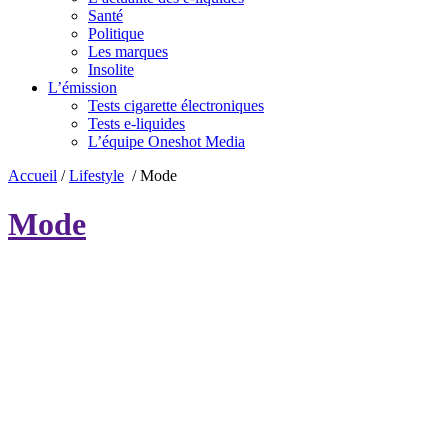
Santé
Politique
Les marques
Insolite
L’émission
Tests cigarette électroniques
Tests e-liquides
L’équipe Oneshot Media
Accueil
/
Lifestyle
/
Mode
Mode