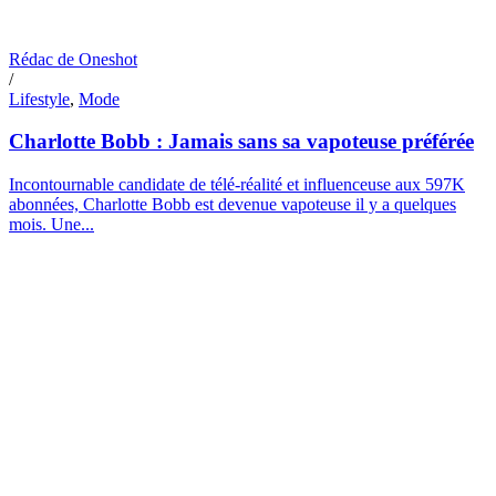
Rédac de Oneshot
/
Lifestyle
,
Mode
Charlotte Bobb : Jamais sans sa vapoteuse préférée
Incontournable candidate de télé-réalité et influenceuse aux 597K
abonnées, Charlotte Bobb est devenue vapoteuse il y a quelques
mois. Une...