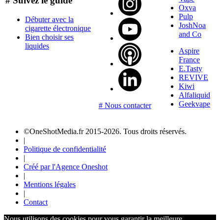
# Suivez le guide
Oxva
Pulp
Débuter avec la
JoshNoa
cigarette électronique
and Co
Bien choisir ses
liquides
Aspire
France
E.Tasty
REVIVE
Kiwi
Alfaliquid
Geekvape
# Nous contacter
©OneShotMedia.fr 2015-2026. Tous droits réservés.
|
Politique de confidentialité
|
Créé par l'Agence Oneshot
|
Mentions légales
|
Contact
Nous utilisons des cookies pour vous garantir la meilleure