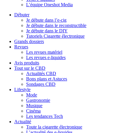
L’équipe Oneshot Media
Débuter
Je débute dans l’e-cig
Je débute dans le reconstructible
Je débute dans le DIY
Tutoriels Cigarette électronique
Grands dossiers
Revues
Les revues matériel
Les revues e-liquides
Avis produits
Tout sur le CBD
Actualités CBD
Bons plans et Astuces
Sondages CBD
Lifestyle
Mode
Gastronomie
Musique
Cinéma
Les tendances Tech
Actualité
Toute la cigarette électronique
L’actualité des e-liquides