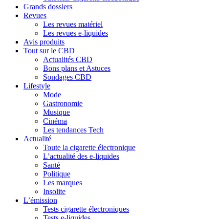
Grands dossiers
Revues
Les revues matériel
Les revues e-liquides
Avis produits
Tout sur le CBD
Actualités CBD
Bons plans et Astuces
Sondages CBD
Lifestyle
Mode
Gastronomie
Musique
Cinéma
Les tendances Tech
Actualité
Toute la cigarette électronique
L’actualité des e-liquides
Santé
Politique
Les marques
Insolite
L’émission
Tests cigarette électroniques
Tests e-liquides