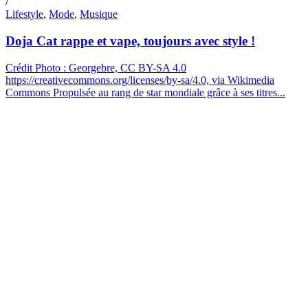
/
Lifestyle
,
Mode
,
Musique
Doja Cat rappe et vape, toujours avec style !
Crédit Photo : Georgebre, CC BY-SA 4.0
https://creativecommons.org/licenses/by-sa/4.0, via Wikimedia
Commons Propulsée au rang de star mondiale grâce à ses titres...