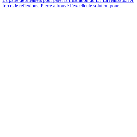
La paire de sneakers pour parer la frustration du L ! La réalisation À
force de réflexions, Pierre a trouvé l’excellente solution pour...