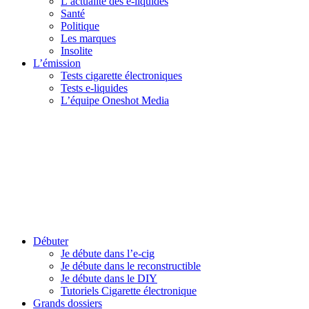
L’actualité des e-liquides
Santé
Politique
Les marques
Insolite
L’émission
Tests cigarette électroniques
Tests e-liquides
L’équipe Oneshot Media
Débuter
Je débute dans l’e-cig
Je débute dans le reconstructible
Je débute dans le DIY
Tutoriels Cigarette électronique
Grands dossiers