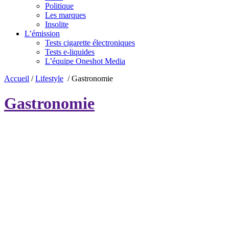
Politique
Les marques
Insolite
L’émission
Tests cigarette électroniques
Tests e-liquides
L’équipe Oneshot Media
Accueil
/
Lifestyle
/
Gastronomie
Gastronomie