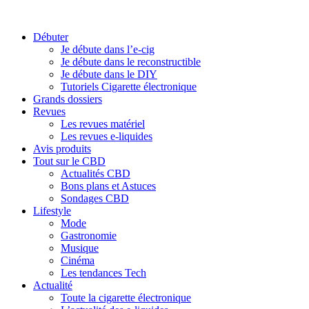
Débuter
Je débute dans l’e-cig
Je débute dans le reconstructible
Je débute dans le DIY
Tutoriels Cigarette électronique
Grands dossiers
Revues
Les revues matériel
Les revues e-liquides
Avis produits
Tout sur le CBD
Actualités CBD
Bons plans et Astuces
Sondages CBD
Lifestyle
Mode
Gastronomie
Musique
Cinéma
Les tendances Tech
Actualité
Toute la cigarette électronique