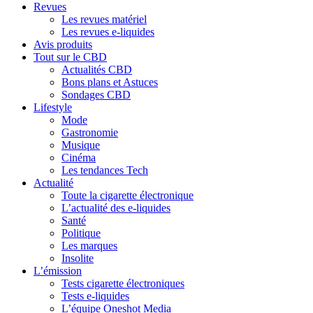
Revues
Les revues matériel
Les revues e-liquides
Avis produits
Tout sur le CBD
Actualités CBD
Bons plans et Astuces
Sondages CBD
Lifestyle
Mode
Gastronomie
Musique
Cinéma
Les tendances Tech
Actualité
Toute la cigarette électronique
L’actualité des e-liquides
Santé
Politique
Les marques
Insolite
L’émission
Tests cigarette électroniques
Tests e-liquides
L’équipe Oneshot Media