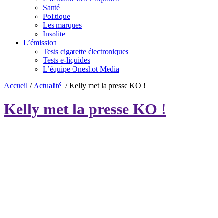
Santé
Politique
Les marques
Insolite
L’émission
Tests cigarette électroniques
Tests e-liquides
L’équipe Oneshot Media
Accueil
/
Actualité
/
Kelly met la presse KO !
Kelly met la presse KO !