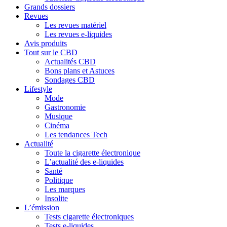
Grands dossiers
Revues
Les revues matériel
Les revues e-liquides
Avis produits
Tout sur le CBD
Actualités CBD
Bons plans et Astuces
Sondages CBD
Lifestyle
Mode
Gastronomie
Musique
Cinéma
Les tendances Tech
Actualité
Toute la cigarette électronique
L’actualité des e-liquides
Santé
Politique
Les marques
Insolite
L’émission
Tests cigarette électroniques
Tests e-liquides