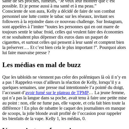
santé de ses proches, fumeurs, “Je veux leur montrer que c’est
possible. Et je pense aussi à ma santé et à ma peau.”
Consciente de son aura, Kelly a décidé de faire de son combat
personnel une lutte contre le tabac sur les réseaux, invitant ses
followers à la rejoindre dans ce nouveau challenge. Sur Instagram,
sont appelées à l’imiter “toutes les personnes qui en ont marre de
toujours sentir le tabac froid, celles qui veulent faire des économies
et ne souhaitent plus dépenser dix euros dans un paquet de
cigarettes, et surtout celles qui pensent à leur santé et comptent bien
la préserver…. Et c’est bien cela le plus important !”. Pourquoi alors
lui faire mauvaise presse ?
Les médias en mal de buzz
Que les tabloïds ne viennent pas créer des polémiques là où il n’y en
a pas ! Rappelez-vous d’ailleurs la réaction de Kelly, lorsqu’il y a
quelques semaines, une presse mal intentionnée l’a pointé du doigt,
l’accusant d’
avoir fumé sur le plateau de TPMP
… La jeune femme,
qui n’a pas la langue dans sa poche, avait tenu à faire une petite mise
au point : non, elle ne fume pas, elle vapote, et cela fait bien toute la
différence ! En plus de rabattre le caquet des journalistes en manque
de scoops, la jolie blonde avait profité de l’occasion pour rappeler
les bienfaits de la vape. Kelly 1, les médias, 0.