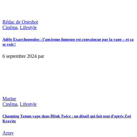
Rédac de Oneshot
Cinéma
,
Lifestyle
Adèle Exarchopoulos : l’ancienne fumeuse est convaincue par la vape – et ça
se voit !
6 septembre 2024
par
Marine
Cinéma
,
Lifestyle
Channing Tatum vape dans Blink Twice : un détail qui fait tout d’après Zoë
Kravitz
Array