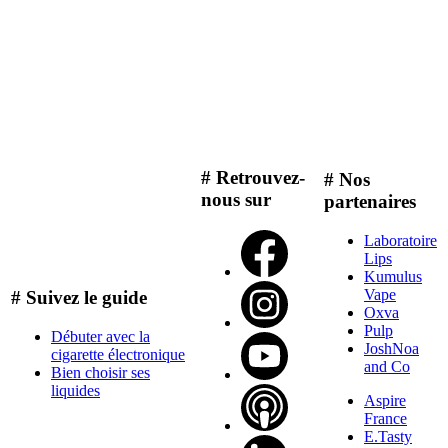
# Retrouvez-
# Nos
nous sur
partenaires
Laboratoire
Lips
Kumulus
Vape
# Suivez le guide
Oxva
Pulp
Débuter avec la
JoshNoa
cigarette électronique
and Co
Bien choisir ses
liquides
Aspire
France
E.Tasty