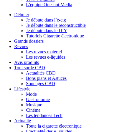
L’équipe Oneshot Media
Débuter
Je débute dans l’e-cig
Je débute dans le reconstructible
Je débute dans le DIY
Tutoriels Cigarette électronique
Grands dossiers
Revues
Les revues matériel
Les revues e-liquides
Avis produits
Tout sur le CBD
Actualités CBD
Bons plans et Astuces
Sondages CBD
Lifestyle
Mode
Gastronomie
Musique
Cinéma
Les tendances Tech
Actualité
Toute la cigarette électronique
L’actualité des e-liquides