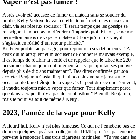
Vaper n’est pas fumer !
Après avoir été accusée de fumer en plateau sans se soucier du
public, Kelly Vedovelli avait en effet tenu à mettre les choses au
clair, via ses réseaux sociaux : “Il serait temps que les gossips se
renseignent un peu avant d’écrire n’importe quoi. Et non, je ne me
permettrai jamais de vaper en plateau ! Lorsqu’on m’a vue, il
s’agissait en réalité d’un retour publicité.”
Kelly en profite, au passage, pour répondre à ses détracteurs : “A
ceux qui m’attaquent et m’accusent de donner le mauvais exemple,
il est temps de rétablir la vérité et de rappeler que le tabac tue 220
personnes chaque jour contrairement à la vape, qui fait ses preuves
depuis plus de dix ans maintenant”. Des dires confirmés par son
acolyte, Benjamin Castaldi, qui lui non plus ne rate jamais une
occasion de faire l’éloge de la vape : “On peut dire ce que l’on veut,
il vaudra toujours mieux vaper que fumer. Tout simplement parce
que dans la vape, il n’y a pas de combustion.” Bien dit Benjamin,
mais le point va tout de même à Kelly !
2023, l’année de la vape pour Kelly
Aujourd’hui, Kelly n’est plus fumeuse. Ce qui ne l’empêche pas de
donner quelques tips à son collègue de TPMP qui n’est pas encore
parvenu à renoncer à ses trois cigarettes matinales : “Tu vas dans les