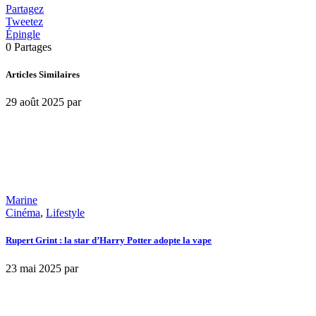
Partagez
Tweetez
Épingle
0
Partages
Articles Similaires
29 août 2025
par
Marine
Cinéma
,
Lifestyle
Rupert Grint : la star d’Harry Potter adopte la vape
23 mai 2025
par