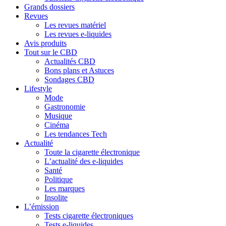
Grands dossiers
Revues
Les revues matériel
Les revues e-liquides
Avis produits
Tout sur le CBD
Actualités CBD
Bons plans et Astuces
Sondages CBD
Lifestyle
Mode
Gastronomie
Musique
Cinéma
Les tendances Tech
Actualité
Toute la cigarette électronique
L’actualité des e-liquides
Santé
Politique
Les marques
Insolite
L’émission
Tests cigarette électroniques
Tests e-liquides