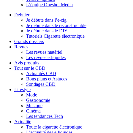
L’équipe Oneshot Media
Débuter
Je débute dans l’e-cig
Je débute dans le reconstructible
Je débute dans le DIY
Tutoriels Cigarette électronique
Grands dossiers
Revues
Les revues matériel
Les revues e-liquides
Avis produits
Tout sur le CBD
Actualités CBD
Bons plans et Astuces
Sondages CBD
Lifestyle
Mode
Gastronomie
Musique
Cinéma
Les tendances Tech
Actualité
Toute la cigarette électronique
L’actualité des e-liquides