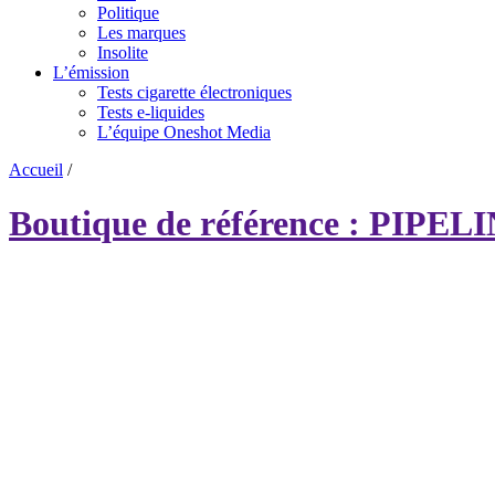
Politique
Les marques
Insolite
L’émission
Tests cigarette électroniques
Tests e-liquides
L’équipe Oneshot Media
Accueil
/
Boutique de référence : PIPELI