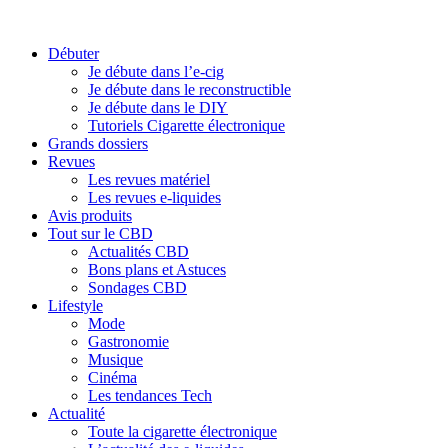
Débuter
Je débute dans l’e-cig
Je débute dans le reconstructible
Je débute dans le DIY
Tutoriels Cigarette électronique
Grands dossiers
Revues
Les revues matériel
Les revues e-liquides
Avis produits
Tout sur le CBD
Actualités CBD
Bons plans et Astuces
Sondages CBD
Lifestyle
Mode
Gastronomie
Musique
Cinéma
Les tendances Tech
Actualité
Toute la cigarette électronique