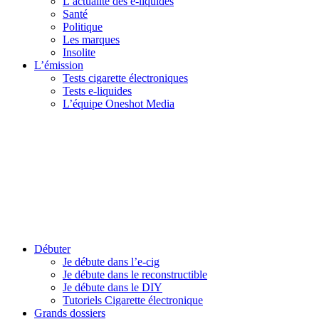
L’actualité des e-liquides
Santé
Politique
Les marques
Insolite
L’émission
Tests cigarette électroniques
Tests e-liquides
L’équipe Oneshot Media
Débuter
Je débute dans l’e-cig
Je débute dans le reconstructible
Je débute dans le DIY
Tutoriels Cigarette électronique
Grands dossiers