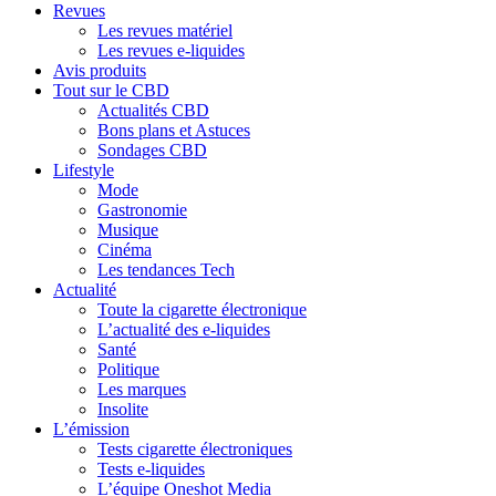
Revues
Les revues matériel
Les revues e-liquides
Avis produits
Tout sur le CBD
Actualités CBD
Bons plans et Astuces
Sondages CBD
Lifestyle
Mode
Gastronomie
Musique
Cinéma
Les tendances Tech
Actualité
Toute la cigarette électronique
L’actualité des e-liquides
Santé
Politique
Les marques
Insolite
L’émission
Tests cigarette électroniques
Tests e-liquides
L’équipe Oneshot Media