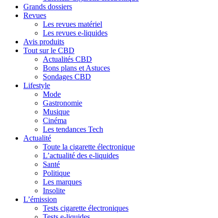
Grands dossiers
Revues
Les revues matériel
Les revues e-liquides
Avis produits
Tout sur le CBD
Actualités CBD
Bons plans et Astuces
Sondages CBD
Lifestyle
Mode
Gastronomie
Musique
Cinéma
Les tendances Tech
Actualité
Toute la cigarette électronique
L’actualité des e-liquides
Santé
Politique
Les marques
Insolite
L’émission
Tests cigarette électroniques
Tests e-liquides