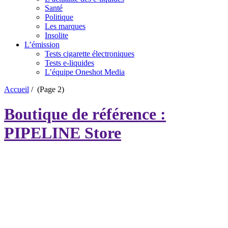
Santé
Politique
Les marques
Insolite
L’émission
Tests cigarette électroniques
Tests e-liquides
L’équipe Oneshot Media
Accueil
/
(Page 2)
Boutique de référence :
PIPELINE Store