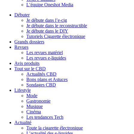
L’équipe Oneshot Media
Débuter
Je débute dans l’e-cig
Je débute dans le reconstructible
Je débute dans le DIY
Tutoriels Cigarette électronique
Grands dossiers
Revues
Les revues matériel
Les revues e-liquides
Avis produits
Tout sur le CBD
Actualités CBD
Bons plans et Astuces
Sondages CBD
Lifestyle
Mode
Gastronomie
Musique
Cinéma
Les tendances Tech
Actualité
Toute la cigarette électronique
L’actualité des e-liquides