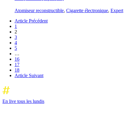
Atomiseur reconstructible
,
Cigarette électronique
,
Expert
Article Précédent
1
2
3
4
5
…
16
17
18
Article Suivant
En live tous les lundis