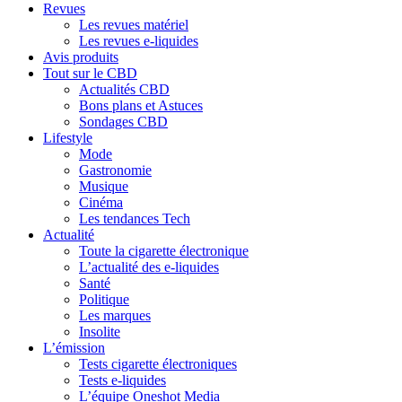
Revues
Les revues matériel
Les revues e-liquides
Avis produits
Tout sur le CBD
Actualités CBD
Bons plans et Astuces
Sondages CBD
Lifestyle
Mode
Gastronomie
Musique
Cinéma
Les tendances Tech
Actualité
Toute la cigarette électronique
L’actualité des e-liquides
Santé
Politique
Les marques
Insolite
L’émission
Tests cigarette électroniques
Tests e-liquides
L’équipe Oneshot Media