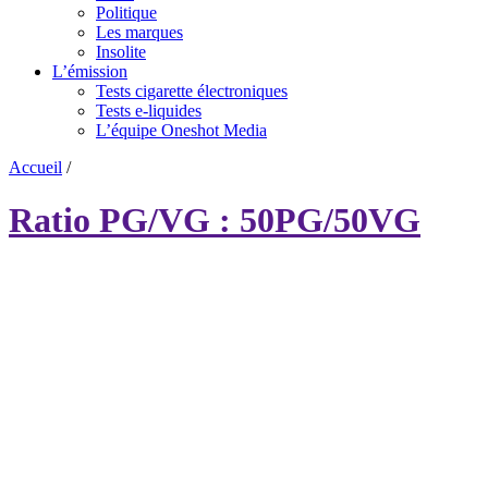
Politique
Les marques
Insolite
L’émission
Tests cigarette électroniques
Tests e-liquides
L’équipe Oneshot Media
Accueil
/
Ratio PG/VG : 50PG/50VG