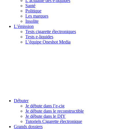
L’actualité des e-liquides
Santé
Politique
Les marques
Insolite
L’émission
Tests cigarette électroniques
Tests e-liquides
L’équipe Oneshot Media
Débuter
Je débute dans l’e-cig
Je débute dans le reconstructible
Je débute dans le DIY
Tutoriels Cigarette électronique
Grands dossiers