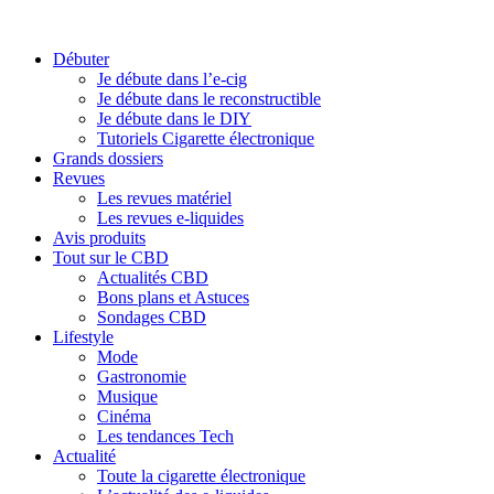
Débuter
Je débute dans l’e-cig
Je débute dans le reconstructible
Je débute dans le DIY
Tutoriels Cigarette électronique
Grands dossiers
Revues
Les revues matériel
Les revues e-liquides
Avis produits
Tout sur le CBD
Actualités CBD
Bons plans et Astuces
Sondages CBD
Lifestyle
Mode
Gastronomie
Musique
Cinéma
Les tendances Tech
Actualité
Toute la cigarette électronique