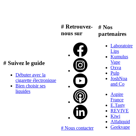
# Retrouvez-
# Nos
nous sur
partenaires
Laboratoire
Lips
Kumulus
Vape
# Suivez le guide
Oxva
Pulp
Débuter avec la
JoshNoa
cigarette électronique
and Co
Bien choisir ses
liquides
Aspire
France
E.Tasty
REVIVE
Kiwi
Alfaliquid
Geekvape
# Nous contacter