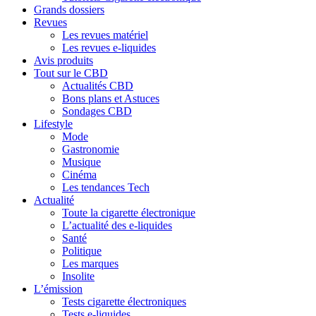
Grands dossiers
Revues
Les revues matériel
Les revues e-liquides
Avis produits
Tout sur le CBD
Actualités CBD
Bons plans et Astuces
Sondages CBD
Lifestyle
Mode
Gastronomie
Musique
Cinéma
Les tendances Tech
Actualité
Toute la cigarette électronique
L’actualité des e-liquides
Santé
Politique
Les marques
Insolite
L’émission
Tests cigarette électroniques
Tests e-liquides