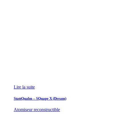
Lire la suite
StattQualm – SQuape X (Dream)
Atomiseur reconstructible