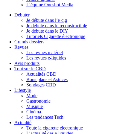
L’équipe Oneshot Media
Débuter
Je débute dans l’e-cig
Je débute dans le reconstructible
Je débute dans le DIY
Tutoriels Cigarette électronique
Grands dossiers
Revues
Les revues matériel
Les revues e-liquides
Avis produits
Tout sur le CBD
Actualités CBD
Bons plans et Astuces
Sondages CBD
Lifestyle
Mode
Gastronomie
Musique
Cinéma
Les tendances Tech
Actualité
Toute la cigarette électronique
L’actualité des e-liquides