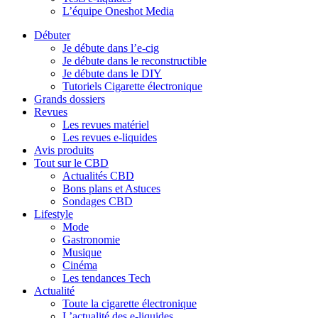
L’équipe Oneshot Media
Débuter
Je débute dans l’e-cig
Je débute dans le reconstructible
Je débute dans le DIY
Tutoriels Cigarette électronique
Grands dossiers
Revues
Les revues matériel
Les revues e-liquides
Avis produits
Tout sur le CBD
Actualités CBD
Bons plans et Astuces
Sondages CBD
Lifestyle
Mode
Gastronomie
Musique
Cinéma
Les tendances Tech
Actualité
Toute la cigarette électronique
L’actualité des e-liquides