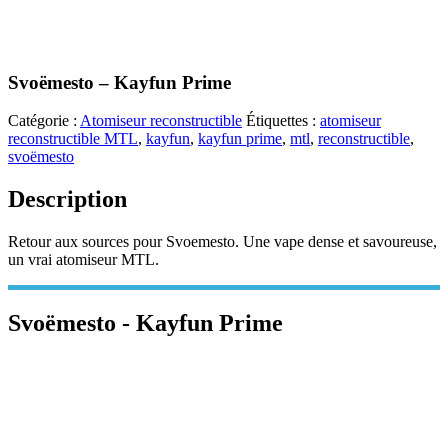
Svoëmesto – Kayfun Prime
Catégorie :
Atomiseur reconstructible
Étiquettes :
atomiseur
reconstructible MTL
,
kayfun
,
kayfun prime
,
mtl
,
reconstructible
,
svoëmesto
Description
Retour aux sources pour Svoemesto. Une vape dense et savoureuse,
un vrai atomiseur MTL.
Svoëmesto - Kayfun Prime