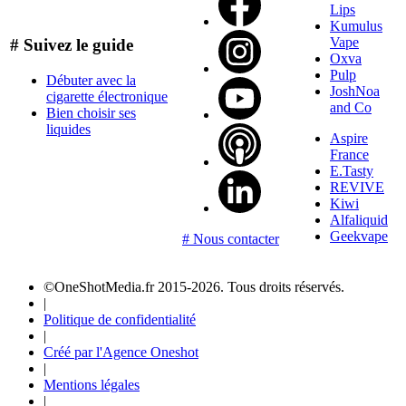
Lips
Kumulus
Vape
# Suivez le guide
Oxva
Pulp
Débuter avec la
JoshNoa
cigarette électronique
and Co
Bien choisir ses
liquides
Aspire
France
E.Tasty
REVIVE
Kiwi
Alfaliquid
Geekvape
# Nous contacter
©OneShotMedia.fr 2015-2026. Tous droits réservés.
|
Politique de confidentialité
|
Créé par l'Agence Oneshot
|
Mentions légales
|