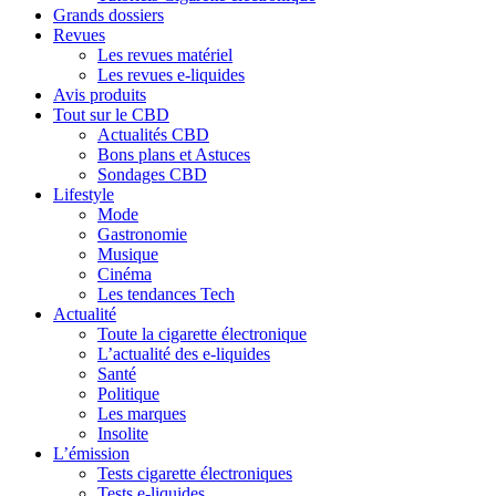
Grands dossiers
Revues
Les revues matériel
Les revues e-liquides
Avis produits
Tout sur le CBD
Actualités CBD
Bons plans et Astuces
Sondages CBD
Lifestyle
Mode
Gastronomie
Musique
Cinéma
Les tendances Tech
Actualité
Toute la cigarette électronique
L’actualité des e-liquides
Santé
Politique
Les marques
Insolite
L’émission
Tests cigarette électroniques
Tests e-liquides