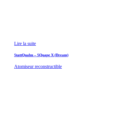
Lire la suite
StattQualm – SQuape X (Dream)
Atomiseur reconstructible