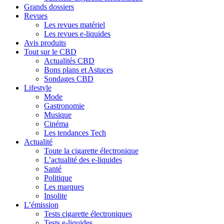
Grands dossiers
Revues
Les revues matériel
Les revues e-liquides
Avis produits
Tout sur le CBD
Actualités CBD
Bons plans et Astuces
Sondages CBD
Lifestyle
Mode
Gastronomie
Musique
Cinéma
Les tendances Tech
Actualité
Toute la cigarette électronique
L’actualité des e-liquides
Santé
Politique
Les marques
Insolite
L’émission
Tests cigarette électroniques
Tests e-liquides