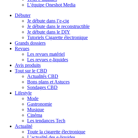
L’équipe Oneshot Media
Débuter
Je débute dans l’e-cig
Je débute dans le reconstructible
Je débute dans le DIY
Tutoriels Cigarette électronique
Grands dossiers
Revues
Les revues matériel
Les revues e-liquides
Avis produits
Tout sur le CBD
Actualités CBD
Bons plans et Astuces
Sondages CBD
Lifestyle
Mode
Gastronomie
Musique
Cinéma
Les tendances Tech
Actualité
Toute la cigarette électronique
L’actualité des e-liquides