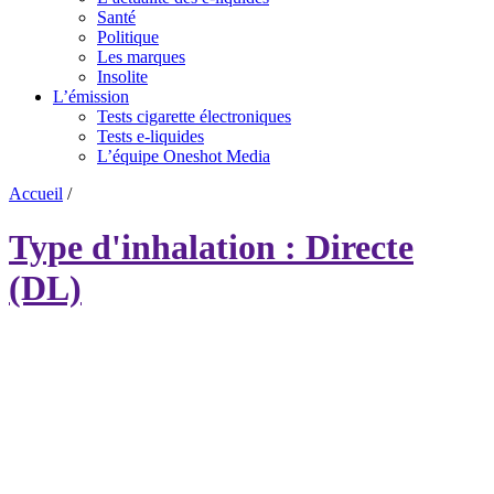
Santé
Politique
Les marques
Insolite
L’émission
Tests cigarette électroniques
Tests e-liquides
L’équipe Oneshot Media
Accueil
/
Type d'inhalation : Directe
(DL)