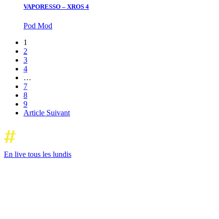
VAPORESSO – XROS 4
Pod Mod
1
2
3
4
…
7
8
9
Article Suivant
En live tous les lundis