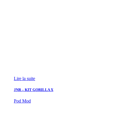
Lire la suite
JNR – KIT GORILLA X
Pod Mod