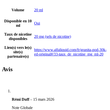
Volume
20 ml
Disponible en 10
Oui
ml
Taux de nicotine
20 mg (sels de nicotine)
disponibles
Lien(s) vers le(s)
https://www.alfaliquid.com/fr/granita-pod-30k-
site(s)
ed-original#/33-taux_de_nicotine_mg_ml-20
partenaire(s)
Avis
Rémi Duff
–
15 mars 2026
Note Globale