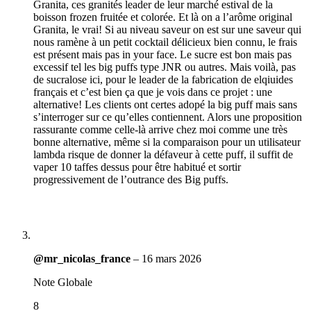
Granita, ces granités leader de leur marché estival de la
boisson frozen fruitée et colorée. Et là on a l’arôme original
Granita, le vrai! Si au niveau saveur on est sur une saveur qui
nous ramène à un petit cocktail délicieux bien connu, le frais
est présent mais pas in your face. Le sucre est bon mais pas
excessif tel les big puffs type JNR ou autres. Mais voilà, pas
de sucralose ici, pour le leader de la fabrication de elqiuides
français et c’est bien ça que je vois dans ce projet : une
alternative! Les clients ont certes adopé la big puff mais sans
s’interroger sur ce qu’elles contiennent. Alors une proposition
rassurante comme celle-là arrive chez moi comme une très
bonne alternative, même si la comparaison pour un utilisateur
lambda risque de donner la défaveur à cette puff, il suffit de
vaper 10 taffes dessus pour être habitué et sortir
progressivement de l’outrance des Big puffs.
@mr_nicolas_france
–
16 mars 2026
Note Globale
8