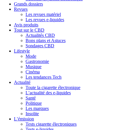
Grands dossiers
Revues
Les revues matériel
Les revues e-liquides
Avis produits
Tout sur le CBD
Actualités CBD
Bons plans et Astuces
Sondages CBD
Lifestyle
Mode
Gastronomie
Musique
Cinéma
Les tendances Tech
Actualité
Toute la cigarette électronique
L’actualité des e-liquides
Santé
Politique
Les marques
Insolite
L’émission
Tests cigarette électroniques
Tests e-liquides