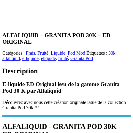
ALFALIQUID – GRANITA POD 30K – ED
ORIGINAL
Catégories :
Frais
,
Fruité
,
Liquide
,
Pod Mod
Étiquettes :
30k
,
alfaliquid
,
e-liquide
,
eliquide
,
fruité
,
Granita Pod
Description
E-liquide ED Original issu de la gamme Granita
Pod 30 K par Alfaliquid
Découvrez avec nous cette création originale issue de la collection
Granita Pod 30k !!!
ALFALIQUID - GRANITA POD 30K -