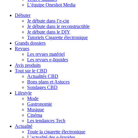
L’équipe Oneshot Media
Débuter
Je débute dans l’e-cig
Je débute dans le reconstructible
Je débute dans le DIY
Tutoriels Cigarette électronique
Grands dossiers
Revues
Les revues matériel
Les revues e-liquides
Avis produits
Tout sur le CBD
Actualités CBD
Bons plans et Astuces
Sondages CBD
Lifestyle
Mode
Gastronomie
Musique
Cinéma
Les tendances Tech
Actualité
Toute la cigarette électronique
L’actualité des e-liquides