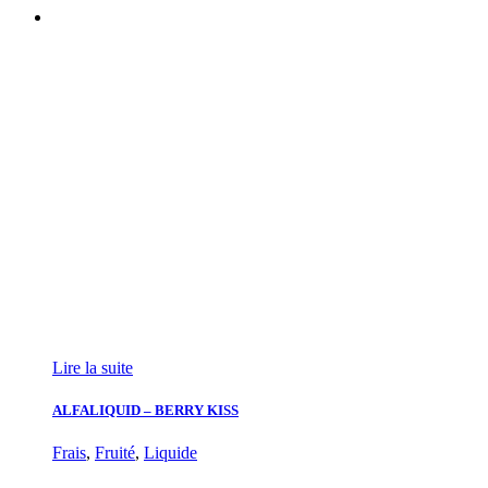
Lire la suite
ALFALIQUID – BERRY KISS
Frais
,
Fruité
,
Liquide