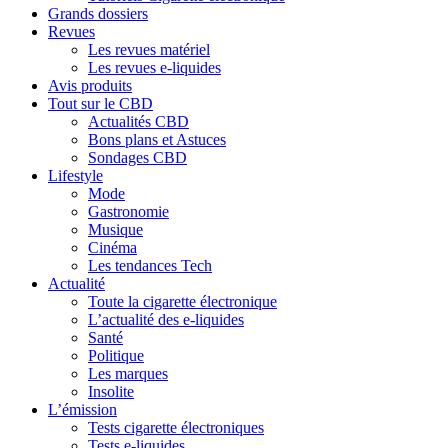
Grands dossiers
Revues
Les revues matériel
Les revues e-liquides
Avis produits
Tout sur le CBD
Actualités CBD
Bons plans et Astuces
Sondages CBD
Lifestyle
Mode
Gastronomie
Musique
Cinéma
Les tendances Tech
Actualité
Toute la cigarette électronique
L’actualité des e-liquides
Santé
Politique
Les marques
Insolite
L’émission
Tests cigarette électroniques
Tests e-liquides