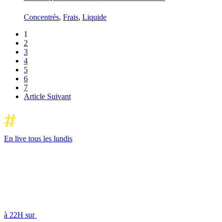
Concentrés
,
Frais
,
Liquide
1
2
3
4
5
6
7
Article Suivant
En live tous les lundis
à 22H sur