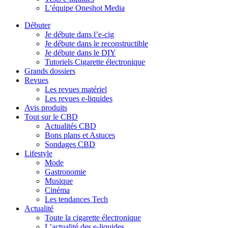
L’équipe Oneshot Media
Débuter
Je débute dans l’e-cig
Je débute dans le reconstructible
Je débute dans le DIY
Tutoriels Cigarette électronique
Grands dossiers
Revues
Les revues matériel
Les revues e-liquides
Avis produits
Tout sur le CBD
Actualités CBD
Bons plans et Astuces
Sondages CBD
Lifestyle
Mode
Gastronomie
Musique
Cinéma
Les tendances Tech
Actualité
Toute la cigarette électronique
L’actualité des e-liquides