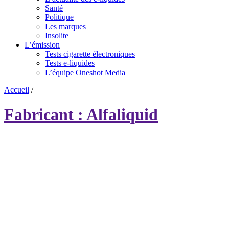
Santé
Politique
Les marques
Insolite
L’émission
Tests cigarette électroniques
Tests e-liquides
L’équipe Oneshot Media
Accueil
/
Fabricant : Alfaliquid