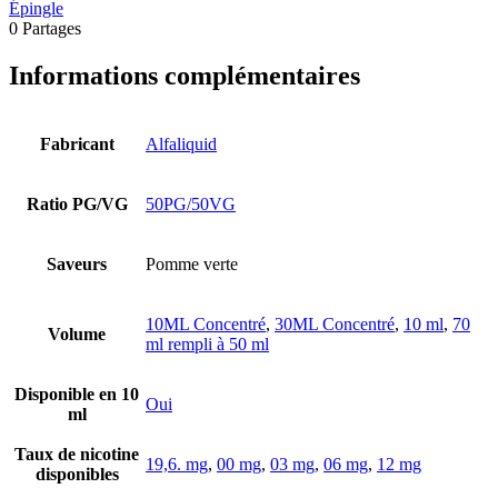
Épingle
0
Partages
Informations complémentaires
Fabricant
Alfaliquid
Ratio PG/VG
50PG/50VG
Saveurs
Pomme verte
10ML Concentré
,
30ML Concentré
,
10 ml
,
70
Volume
ml rempli à 50 ml
Disponible en 10
Oui
ml
Taux de nicotine
19,6. mg
,
00 mg
,
03 mg
,
06 mg
,
12 mg
disponibles