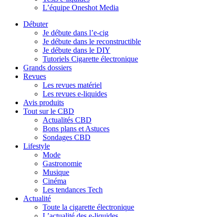
L’équipe Oneshot Media
Débuter
Je débute dans l’e-cig
Je débute dans le reconstructible
Je débute dans le DIY
Tutoriels Cigarette électronique
Grands dossiers
Revues
Les revues matériel
Les revues e-liquides
Avis produits
Tout sur le CBD
Actualités CBD
Bons plans et Astuces
Sondages CBD
Lifestyle
Mode
Gastronomie
Musique
Cinéma
Les tendances Tech
Actualité
Toute la cigarette électronique
L’actualité des e-liquides