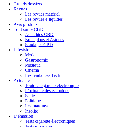
Grands dossiers
Revues
Les revues matériel
Les revues e-liquides
Avis produits
Tout sur le CBD
Actualités CBD
Bons plans et Astuces
Sondages CBD
Lifestyle
Mode
Gastronomie
Musique
Cinéma
Les tendances Tech
Actualité
Toute la cigarette électronique
L’actualité des e-liquides
Santé
Politique
Les marques
Insolite
L’émission
Tests cigarette électroniques
Tests e-liquides