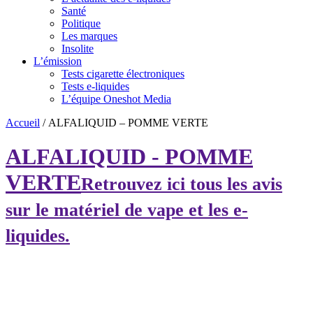
Santé
Politique
Les marques
Insolite
L’émission
Tests cigarette électroniques
Tests e-liquides
L’équipe Oneshot Media
Accueil
/
ALFALIQUID – POMME VERTE
ALFALIQUID - POMME
VERTE
Retrouvez ici tous les avis
sur le matériel de vape et les e-
liquides.