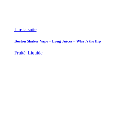
Lire la suite
Boston Shaker Vape – Long Juices – What’s the flip
Fruité
,
Liquide