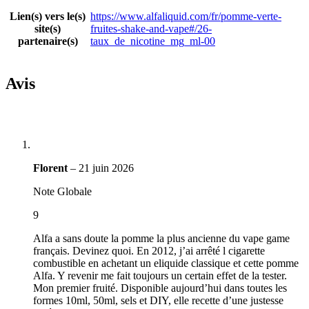
Lien(s) vers le(s)
https://www.alfaliquid.com/fr/pomme-verte-
site(s)
fruites-shake-and-vape#/26-
partenaire(s)
taux_de_nicotine_mg_ml-00
Avis
Florent
–
21 juin 2026
Note Globale
9
Alfa a sans doute la pomme la plus ancienne du vape game
français. Devinez quoi. En 2012, j’ai arrêté l cigarette
combustible en achetant un eliquide classique et cette pomme
Alfa. Y revenir me fait toujours un certain effet de la tester.
Mon premier fruité. Disponible aujourd’hui dans toutes les
formes 10ml, 50ml, sels et DIY, elle recette d’une justesse