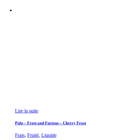
Lire la suite
Pulp – Frost and Furious – Cherry Frost
Frais
,
Fruité
,
Liquide