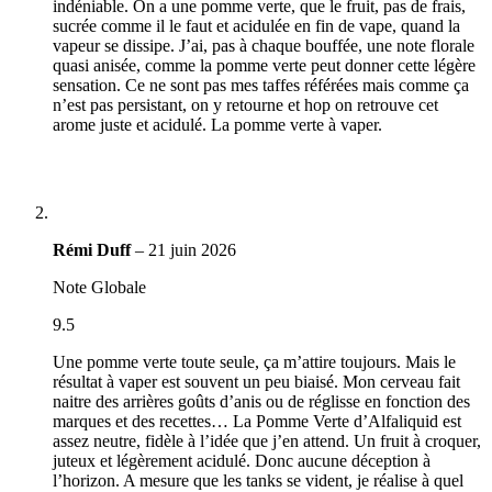
indéniable. On a une pomme verte, que le fruit, pas de frais,
sucrée comme il le faut et acidulée en fin de vape, quand la
vapeur se dissipe. J’ai, pas à chaque bouffée, une note florale
quasi anisée, comme la pomme verte peut donner cette légère
sensation. Ce ne sont pas mes taffes référées mais comme ça
n’est pas persistant, on y retourne et hop on retrouve cet
arome juste et acidulé. La pomme verte à vaper.
Rémi Duff
–
21 juin 2026
Note Globale
9.5
Une pomme verte toute seule, ça m’attire toujours. Mais le
résultat à vaper est souvent un peu biaisé. Mon cerveau fait
naitre des arrières goûts d’anis ou de réglisse en fonction des
marques et des recettes… La Pomme Verte d’Alfaliquid est
assez neutre, fidèle à l’idée que j’en attend. Un fruit à croquer,
juteux et légèrement acidulé. Donc aucune déception à
l’horizon. A mesure que les tanks se vident, je réalise à quel