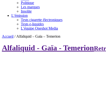
Politique
Les marques
Insolite
L’émission
Tests cigarette électroniques
Tests e-liquides
L’équipe Oneshot Media
Accueil
/
Alfaliquid – Gaïa – Temerion
Alfaliquid - Gaïa - Temerion
Retr