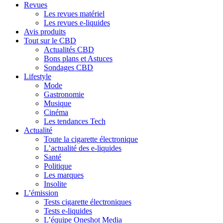
Revues
Les revues matériel
Les revues e-liquides
Avis produits
Tout sur le CBD
Actualités CBD
Bons plans et Astuces
Sondages CBD
Lifestyle
Mode
Gastronomie
Musique
Cinéma
Les tendances Tech
Actualité
Toute la cigarette électronique
L’actualité des e-liquides
Santé
Politique
Les marques
Insolite
L’émission
Tests cigarette électroniques
Tests e-liquides
L’équipe Oneshot Media