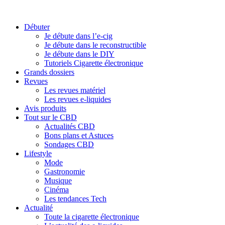
Débuter
Je débute dans l’e-cig
Je débute dans le reconstructible
Je débute dans le DIY
Tutoriels Cigarette électronique
Grands dossiers
Revues
Les revues matériel
Les revues e-liquides
Avis produits
Tout sur le CBD
Actualités CBD
Bons plans et Astuces
Sondages CBD
Lifestyle
Mode
Gastronomie
Musique
Cinéma
Les tendances Tech
Actualité
Toute la cigarette électronique