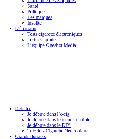
L’actualité des e-liquides
Santé
Politique
Les marques
Insolite
L’émission
Tests cigarette électroniques
Tests e-liquides
L’équipe Oneshot Media
Débuter
Je débute dans l’e-cig
Je débute dans le reconstructible
Je débute dans le DIY
Tutoriels Cigarette électronique
Grands dossiers