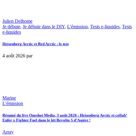
Julien Delhome
Je débute
,
Je débute dans le DIY
,
L'émission
,
Tests e-liquides
,
Tests
e-liquides
Heisenberg Arctic et Red Arctic : le test
4 août 2026
par
Marine
L'émission
Résumé du live Oneshot Media, 3 août 2026 : Heisenberg Arctic et collab’
Enfer x Fighter Fuel dans le kit Revolto S d’Aspire !
Array