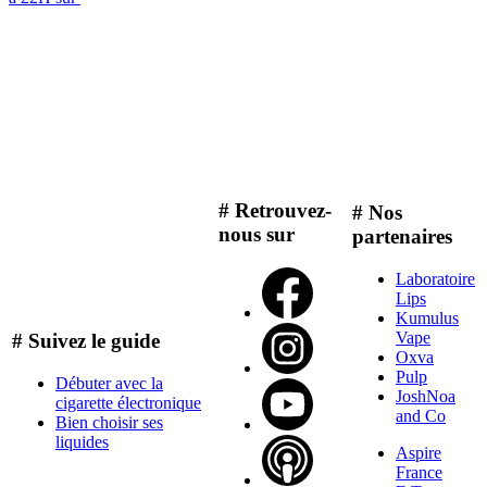
# Retrouvez-
# Nos
nous sur
partenaires
Laboratoire
Lips
Kumulus
Vape
# Suivez le guide
Oxva
Pulp
Débuter avec la
JoshNoa
cigarette électronique
and Co
Bien choisir ses
liquides
Aspire
France