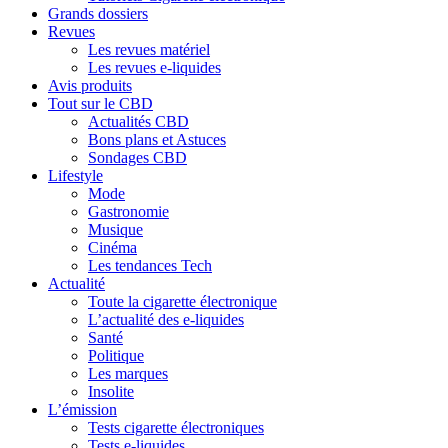
Grands dossiers
Revues
Les revues matériel
Les revues e-liquides
Avis produits
Tout sur le CBD
Actualités CBD
Bons plans et Astuces
Sondages CBD
Lifestyle
Mode
Gastronomie
Musique
Cinéma
Les tendances Tech
Actualité
Toute la cigarette électronique
L’actualité des e-liquides
Santé
Politique
Les marques
Insolite
L’émission
Tests cigarette électroniques
Tests e-liquides