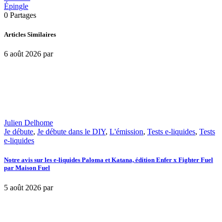
Épingle
0
Partages
Articles Similaires
6 août 2026
par
Julien Delhome
Je débute
,
Je débute dans le DIY
,
L'émission
,
Tests e-liquides
,
Tests
e-liquides
Notre avis sur les e-liquides Paloma et Katana, édition Enfer x Fighter Fuel
par Maison Fuel
5 août 2026
par