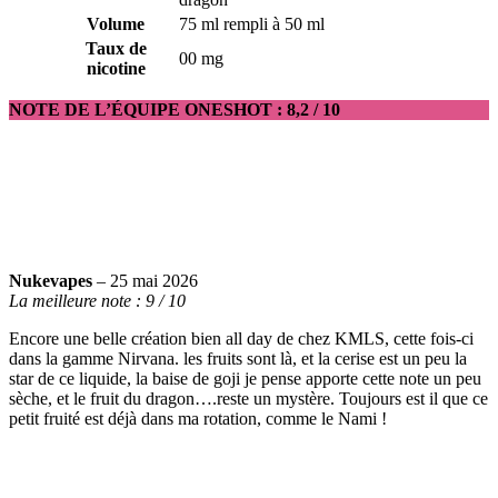
Volume
75 ml rempli à 50 ml
Taux de
00 mg
nicotine
NOTE DE L’ÉQUIPE ONESHOT : 8,2 / 10
Nukevapes
– 25 mai 2026
La meilleure note : 9 / 10
Encore une belle création bien all day de chez KMLS, cette fois-ci
dans la gamme Nirvana. les fruits sont là, et la cerise est un peu la
star de ce liquide, la baise de goji je pense apporte cette note un peu
sèche, et le fruit du dragon….reste un mystère. Toujours est il que ce
petit fruité est déjà dans ma rotation, comme le Nami !