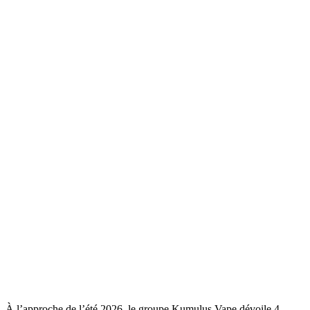
À l’approche de l’été 2026, le groupe Kumulus Vape dévoile 4