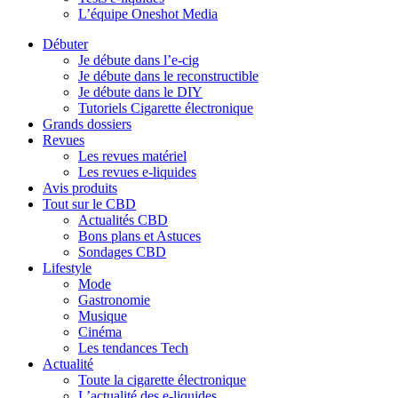
L’équipe Oneshot Media
Débuter
Je débute dans l’e-cig
Je débute dans le reconstructible
Je débute dans le DIY
Tutoriels Cigarette électronique
Grands dossiers
Revues
Les revues matériel
Les revues e-liquides
Avis produits
Tout sur le CBD
Actualités CBD
Bons plans et Astuces
Sondages CBD
Lifestyle
Mode
Gastronomie
Musique
Cinéma
Les tendances Tech
Actualité
Toute la cigarette électronique
L’actualité des e-liquides