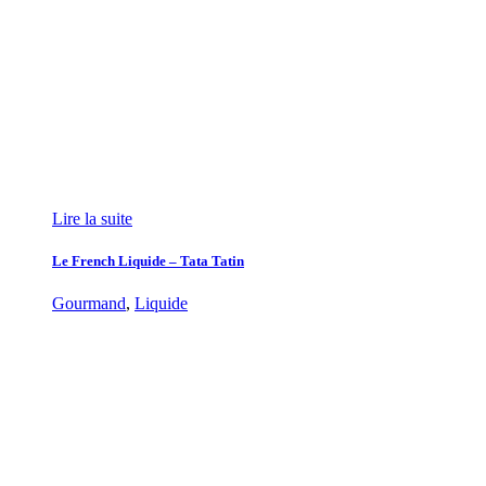
Lire la suite
Le French Liquide – Tata Tatin
Gourmand
,
Liquide