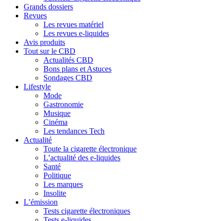
Grands dossiers
Revues
Les revues matériel
Les revues e-liquides
Avis produits
Tout sur le CBD
Actualités CBD
Bons plans et Astuces
Sondages CBD
Lifestyle
Mode
Gastronomie
Musique
Cinéma
Les tendances Tech
Actualité
Toute la cigarette électronique
L’actualité des e-liquides
Santé
Politique
Les marques
Insolite
L’émission
Tests cigarette électroniques
Tests e-liquides