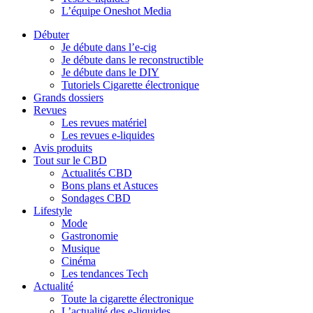
L’équipe Oneshot Media
Débuter
Je débute dans l’e-cig
Je débute dans le reconstructible
Je débute dans le DIY
Tutoriels Cigarette électronique
Grands dossiers
Revues
Les revues matériel
Les revues e-liquides
Avis produits
Tout sur le CBD
Actualités CBD
Bons plans et Astuces
Sondages CBD
Lifestyle
Mode
Gastronomie
Musique
Cinéma
Les tendances Tech
Actualité
Toute la cigarette électronique
L’actualité des e-liquides