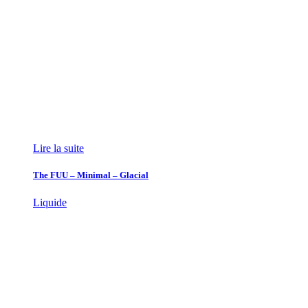
Lire la suite
The FUU – Minimal – Glacial
Liquide