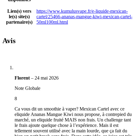
Lien(s) vers
https://www.kumulusvape.fr/e-liquide-mexican-
le(s) site(s)
cartel/25466-ananas-mangue-kiwi-mexican-cartel-
partenaire(s)
50ml100ml.html
Avis
Florent
–
24 mai 2026
Note Globale
8
Ca vous dit un smoothie à vaper? Mexican Cartel avec ce
eliquide Ananas Mangue Kiwi nous propose, à contrepied du
marché, un eliquide fruité MAIS non frais. Un challenge tant
le frais ajoute quelque chose à l’expérience. Mais il est
tellement souvent utilisé avec la main lourde, que ça fait du