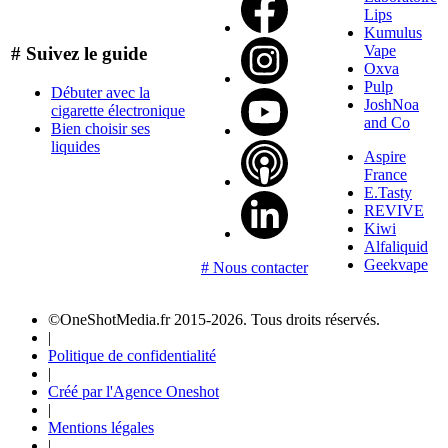
Lips
Kumulus
Vape
# Suivez le guide
Oxva
Pulp
Débuter avec la
JoshNoa
cigarette électronique
and Co
Bien choisir ses
liquides
Aspire
France
E.Tasty
REVIVE
Kiwi
Alfaliquid
Geekvape
# Nous contacter
©OneShotMedia.fr 2015-2026. Tous droits réservés.
|
Politique de confidentialité
|
Créé par l'Agence Oneshot
|
Mentions légales
|