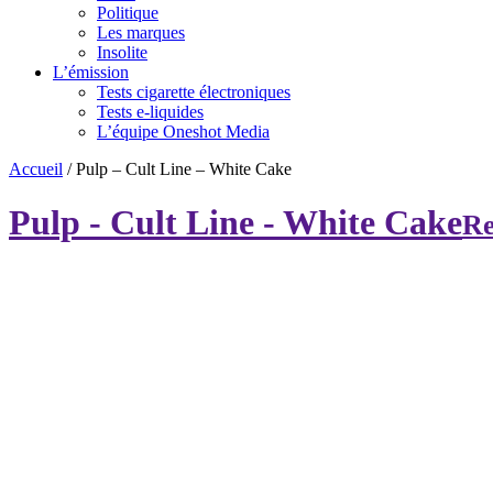
Politique
Les marques
Insolite
L’émission
Tests cigarette électroniques
Tests e-liquides
L’équipe Oneshot Media
Accueil
/
Pulp – Cult Line – White Cake
Pulp - Cult Line - White Cake
Re