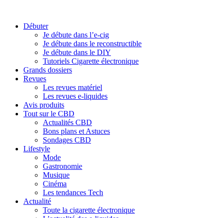
Débuter
Je débute dans l’e-cig
Je débute dans le reconstructible
Je débute dans le DIY
Tutoriels Cigarette électronique
Grands dossiers
Revues
Les revues matériel
Les revues e-liquides
Avis produits
Tout sur le CBD
Actualités CBD
Bons plans et Astuces
Sondages CBD
Lifestyle
Mode
Gastronomie
Musique
Cinéma
Les tendances Tech
Actualité
Toute la cigarette électronique