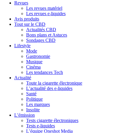
Revues
Les revues matériel
Les revues e-liquides
Avis produits
Tout sur le CBD
Actualités CBD
Bons plans et Astuces
Sondages CBD
Lifestyle
Mode
Gastronomie
Musique
Cinéma
Les tendances Tech
Actualité
Toute la cigarette électronique
L’actualité des e-liquides
Santé
Politique
Les marques
Insolite
L’émission
Tests cigarette électroniques
Tests e-liquides
L’équipe Oneshot Media