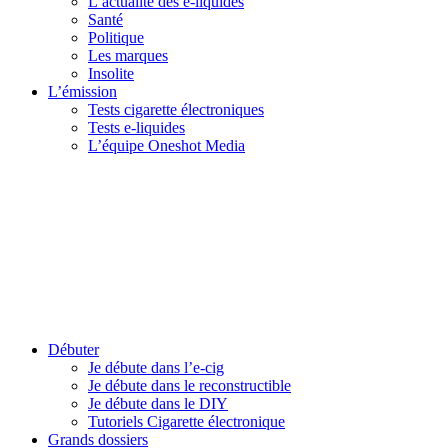
L’actualité des e-liquides
Santé
Politique
Les marques
Insolite
L’émission
Tests cigarette électroniques
Tests e-liquides
L’équipe Oneshot Media
Débuter
Je débute dans l’e-cig
Je débute dans le reconstructible
Je débute dans le DIY
Tutoriels Cigarette électronique
Grands dossiers