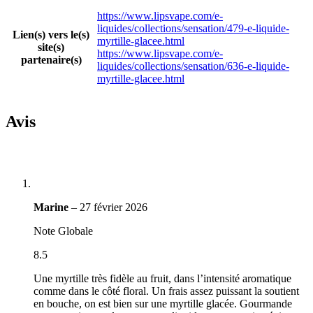
https://www.lipsvape.com/e-
liquides/collections/sensation/479-e-liquide-
Lien(s) vers le(s)
myrtille-glacee.html
site(s)
https://www.lipsvape.com/e-
partenaire(s)
liquides/collections/sensation/636-e-liquide-
myrtille-glacee.html
Avis
Marine
–
27 février 2026
Note Globale
8.5
Une myrtille très fidèle au fruit, dans l’intensité aromatique
comme dans le côté floral. Un frais assez puissant la soutient
en bouche, on est bien sur une myrtille glacée. Gourmande