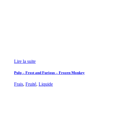
Lire la suite
Pulp – Frost and Furious – Frozen Monkey
Frais
,
Fruité
,
Liquide