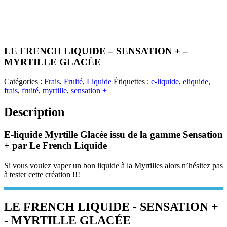
LE FRENCH LIQUIDE – SENSATION + –
MYRTILLE GLACÉE
Catégories :
Frais
,
Fruité
,
Liquide
Étiquettes :
e-liquide
,
eliquide
,
frais
,
fruité
,
myrtille
,
sensation +
Description
E-liquide Myrtille Glacée issu de la gamme Sensation
+ par Le French Liquide
Si vous voulez vaper un bon liquide à la Myrtilles alors n’hésitez pas
à tester cette création !!!
LE FRENCH LIQUIDE - SENSATION +
- MYRTILLE GLACÉE