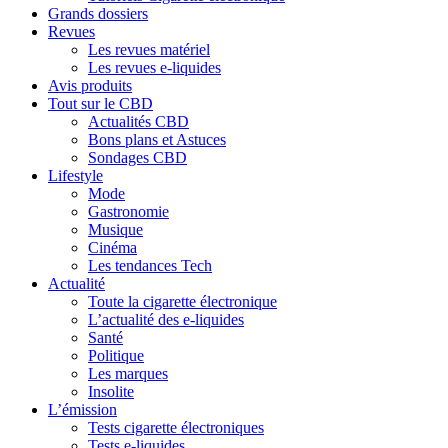
Grands dossiers
Revues
Les revues matériel
Les revues e-liquides
Avis produits
Tout sur le CBD
Actualités CBD
Bons plans et Astuces
Sondages CBD
Lifestyle
Mode
Gastronomie
Musique
Cinéma
Les tendances Tech
Actualité
Toute la cigarette électronique
L’actualité des e-liquides
Santé
Politique
Les marques
Insolite
L’émission
Tests cigarette électroniques
Tests e-liquides