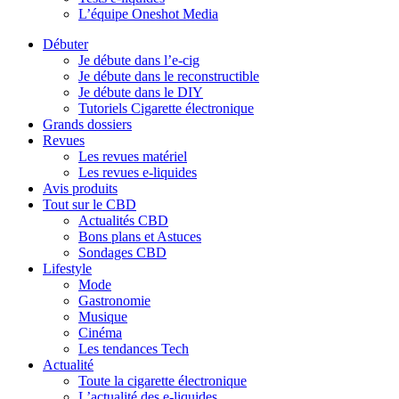
L’équipe Oneshot Media
Débuter
Je débute dans l’e-cig
Je débute dans le reconstructible
Je débute dans le DIY
Tutoriels Cigarette électronique
Grands dossiers
Revues
Les revues matériel
Les revues e-liquides
Avis produits
Tout sur le CBD
Actualités CBD
Bons plans et Astuces
Sondages CBD
Lifestyle
Mode
Gastronomie
Musique
Cinéma
Les tendances Tech
Actualité
Toute la cigarette électronique
L’actualité des e-liquides