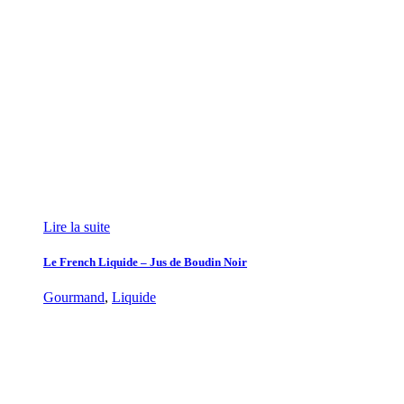
Lire la suite
Le French Liquide – Jus de Boudin Noir
Gourmand
,
Liquide