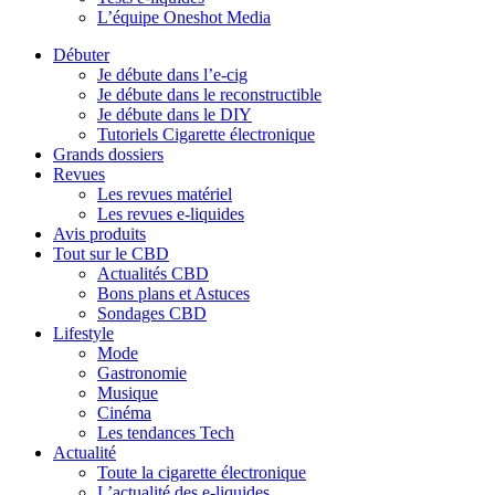
L’équipe Oneshot Media
Débuter
Je débute dans l’e-cig
Je débute dans le reconstructible
Je débute dans le DIY
Tutoriels Cigarette électronique
Grands dossiers
Revues
Les revues matériel
Les revues e-liquides
Avis produits
Tout sur le CBD
Actualités CBD
Bons plans et Astuces
Sondages CBD
Lifestyle
Mode
Gastronomie
Musique
Cinéma
Les tendances Tech
Actualité
Toute la cigarette électronique
L’actualité des e-liquides