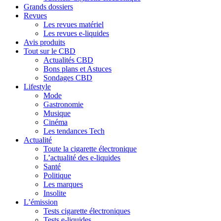
Grands dossiers
Revues
Les revues matériel
Les revues e-liquides
Avis produits
Tout sur le CBD
Actualités CBD
Bons plans et Astuces
Sondages CBD
Lifestyle
Mode
Gastronomie
Musique
Cinéma
Les tendances Tech
Actualité
Toute la cigarette électronique
L’actualité des e-liquides
Santé
Politique
Les marques
Insolite
L’émission
Tests cigarette électroniques
Tests e-liquides