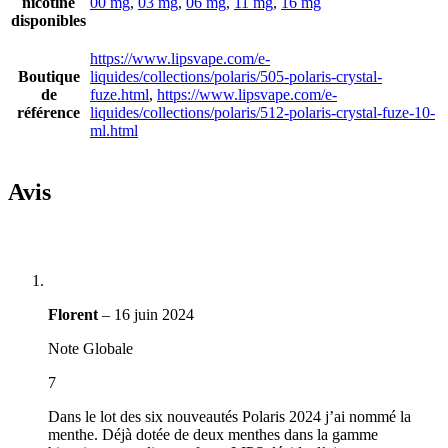
nicotine
00 mg
,
03 mg
,
06 mg
,
11 mg
,
16 mg
disponibles
https://www.lipsvape.com/e-
Boutique
liquides/collections/polaris/505-polaris-crystal-
de
fuze.html
,
https://www.lipsvape.com/e-
référence
liquides/collections/polaris/512-polaris-crystal-fuze-10-
ml.html
Avis
Florent
–
16 juin 2024
Note Globale
7
Dans le lot des six nouveautés Polaris 2024 j’ai nommé la
menthe. Déjà dotée de deux menthes dans la gamme