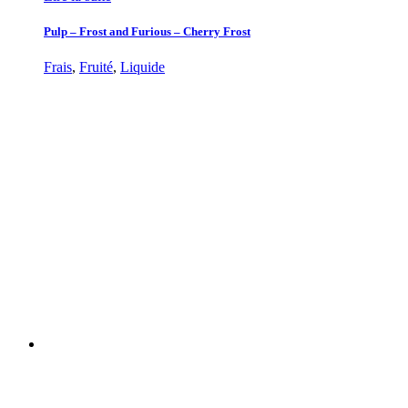
Pulp – Frost and Furious – Cherry Frost
Frais
,
Fruité
,
Liquide