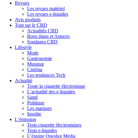
Revues
Les revues matériel
Les revues e-liquides
Avis produits
Tout sur le CBD
Actualités CBD
Bons plans et Astuces
Sondages CBD
Lifestyle
Mode
Gastronomie
Musique
Cinéma
Les tendances Tech
Actualité
Toute la cigarette électronique
L’actualité des e-liquides
Santé
Politique
Les marques
Insolite
L’émission
Tests cigarette électroniques
Tests e-liquides
L’équipe Oneshot Media