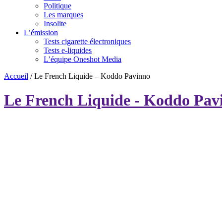
Politique
Les marques
Insolite
L’émission
Tests cigarette électroniques
Tests e-liquides
L’équipe Oneshot Media
Accueil
/
Le French Liquide – Koddo Pavinno
Le French Liquide - Koddo Pav