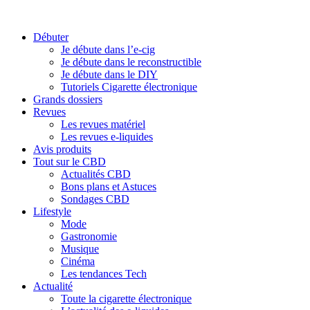
Débuter
Je débute dans l’e-cig
Je débute dans le reconstructible
Je débute dans le DIY
Tutoriels Cigarette électronique
Grands dossiers
Revues
Les revues matériel
Les revues e-liquides
Avis produits
Tout sur le CBD
Actualités CBD
Bons plans et Astuces
Sondages CBD
Lifestyle
Mode
Gastronomie
Musique
Cinéma
Les tendances Tech
Actualité
Toute la cigarette électronique