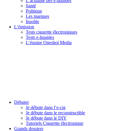
L’actualité des e-liquides
Santé
Politique
Les marques
Insolite
L’émission
Tests cigarette électroniques
Tests e-liquides
L’équipe Oneshot Media
Débuter
Je débute dans l’e-cig
Je débute dans le reconstructible
Je débute dans le DIY
Tutoriels Cigarette électronique
Grands dossiers