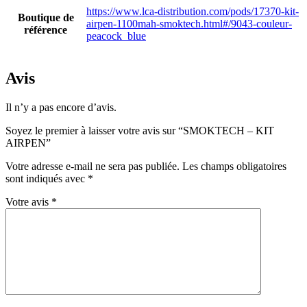
https://www.lca-distribution.com/pods/17370-kit-
Boutique de
airpen-1100mah-smoktech.html#/9043-couleur-
référence
peacock_blue
Avis
Il n’y a pas encore d’avis.
Soyez le premier à laisser votre avis sur “SMOKTECH – KIT
AIRPEN”
Votre adresse e-mail ne sera pas publiée.
Les champs obligatoires
sont indiqués avec
*
Votre avis
*