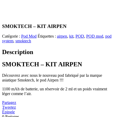
SMOKTECH – KIT AIRPEN
Catégorie :
Pod Mod
Étiquettes :
airpen
,
kit
,
POD
,
POD mod
,
pod
system
,
smoktech
Description
SMOKTECH – KIT AIRPEN
Découvrez avec nous le nouveau pod fabriqué par la marque
asiatique Smoktech, le pod Airpen !!!
1100 mAh de batterie, un réservoir de 2 ml et un poids vraiment
léger comme l’air.
Partagez
Tweetez
Épingle
0
Partages