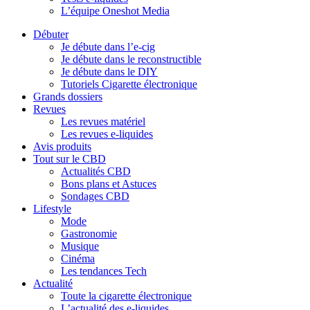
L’équipe Oneshot Media
Débuter
Je débute dans l’e-cig
Je débute dans le reconstructible
Je débute dans le DIY
Tutoriels Cigarette électronique
Grands dossiers
Revues
Les revues matériel
Les revues e-liquides
Avis produits
Tout sur le CBD
Actualités CBD
Bons plans et Astuces
Sondages CBD
Lifestyle
Mode
Gastronomie
Musique
Cinéma
Les tendances Tech
Actualité
Toute la cigarette électronique
L’actualité des e-liquides