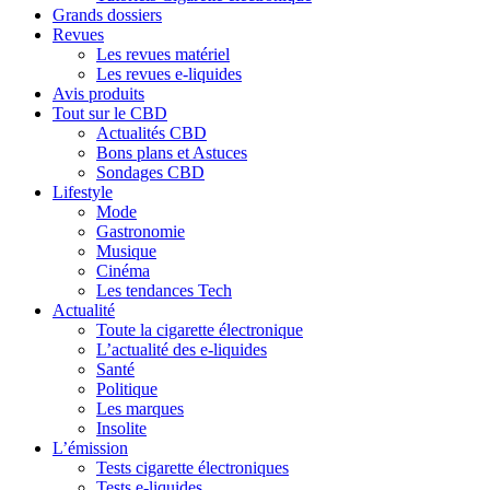
Grands dossiers
Revues
Les revues matériel
Les revues e-liquides
Avis produits
Tout sur le CBD
Actualités CBD
Bons plans et Astuces
Sondages CBD
Lifestyle
Mode
Gastronomie
Musique
Cinéma
Les tendances Tech
Actualité
Toute la cigarette électronique
L’actualité des e-liquides
Santé
Politique
Les marques
Insolite
L’émission
Tests cigarette électroniques
Tests e-liquides