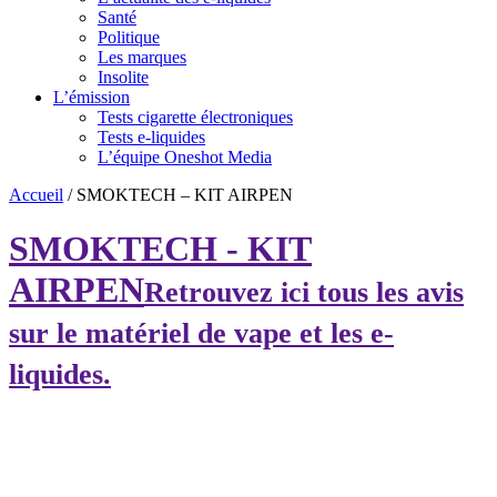
Santé
Politique
Les marques
Insolite
L’émission
Tests cigarette électroniques
Tests e-liquides
L’équipe Oneshot Media
Accueil
/
SMOKTECH – KIT AIRPEN
SMOKTECH - KIT
AIRPEN
Retrouvez ici tous les avis
sur le matériel de vape et les e-
liquides.