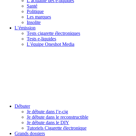
L’actualité des e-liquides
Santé
Politique
Les marques
Insolite
L’émission
Tests cigarette électroniques
Tests e-liquides
L’équipe Oneshot Media
Débuter
Je débute dans l’e-cig
Je débute dans le reconstructible
Je débute dans le DIY
Tutoriels Cigarette électronique
Grands dossiers