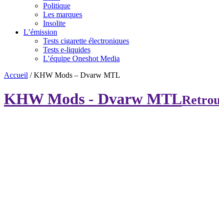
Politique
Les marques
Insolite
L’émission
Tests cigarette électroniques
Tests e-liquides
L’équipe Oneshot Media
Accueil
/
KHW Mods – Dvarw MTL
KHW Mods - Dvarw MTL
Retrouv