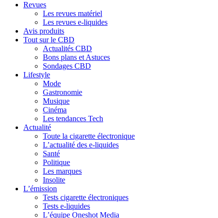
Revues
Les revues matériel
Les revues e-liquides
Avis produits
Tout sur le CBD
Actualités CBD
Bons plans et Astuces
Sondages CBD
Lifestyle
Mode
Gastronomie
Musique
Cinéma
Les tendances Tech
Actualité
Toute la cigarette électronique
L’actualité des e-liquides
Santé
Politique
Les marques
Insolite
L’émission
Tests cigarette électroniques
Tests e-liquides
L’équipe Oneshot Media