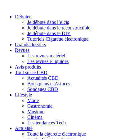
Débuter
Je débute dans l’e-cig
Je débute dans le reconstructible
Je débute dans le DIY
Tutoriels Cigarette électronique
Grands dossiers
Revues
Les revues matériel
Les revues e-liquides
Avis produits
Tout sur le CBD
Actualités CBD
Bons plans et Astuces
Sondages CBD
Lifestyle
Mode
Gastronomie
Musique
Cinéma
Les tendances Tech
Actualité
Toute la cigarette électronique