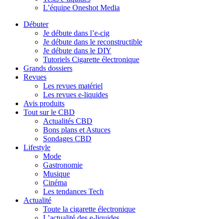
L’équipe Oneshot Media
Débuter
Je débute dans l’e-cig
Je débute dans le reconstructible
Je débute dans le DIY
Tutoriels Cigarette électronique
Grands dossiers
Revues
Les revues matériel
Les revues e-liquides
Avis produits
Tout sur le CBD
Actualités CBD
Bons plans et Astuces
Sondages CBD
Lifestyle
Mode
Gastronomie
Musique
Cinéma
Les tendances Tech
Actualité
Toute la cigarette électronique
L’actualité des e-liquides