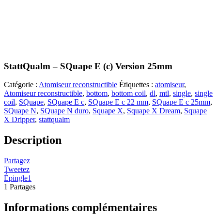
StattQualm – SQuape E (c) Version 25mm
Catégorie :
Atomiseur reconstructible
Étiquettes :
atomiseur
,
Atomiseur reconstructible
,
bottom
,
bottom coil
,
dl
,
mtl
,
single
,
single
coil
,
SQuape
,
SQuape E c
,
SQuape E c 22 mm
,
SQuape E c 25mm
,
SQuape N
,
SQuape N duro
,
Squape X
,
Squape X Dream
,
Squape
X Dripper
,
stattqualm
Description
Partagez
Tweetez
Épingle
1
1
Partages
Informations complémentaires