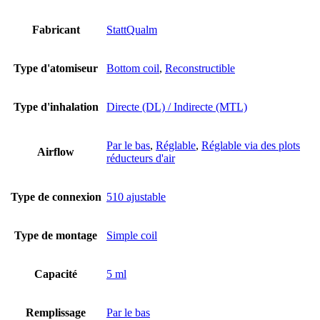
Fabricant
StattQualm
Type d'atomiseur
Bottom coil
,
Reconstructible
Type d'inhalation
Directe (DL) / Indirecte (MTL)
Par le bas
,
Réglable
,
Réglable via des plots
Airflow
réducteurs d'air
Type de connexion
510 ajustable
Type de montage
Simple coil
Capacité
5 ml
Remplissage
Par le bas