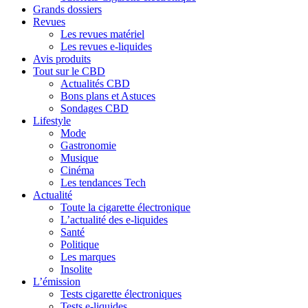
Grands dossiers
Revues
Les revues matériel
Les revues e-liquides
Avis produits
Tout sur le CBD
Actualités CBD
Bons plans et Astuces
Sondages CBD
Lifestyle
Mode
Gastronomie
Musique
Cinéma
Les tendances Tech
Actualité
Toute la cigarette électronique
L’actualité des e-liquides
Santé
Politique
Les marques
Insolite
L’émission
Tests cigarette électroniques
Tests e-liquides