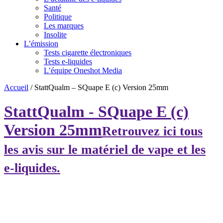
Santé
Politique
Les marques
Insolite
L’émission
Tests cigarette électroniques
Tests e-liquides
L’équipe Oneshot Media
Accueil
/
StattQualm – SQuape E (c) Version 25mm
StattQualm - SQuape E (c)
Version 25mm
Retrouvez ici tous
les avis sur le matériel de vape et les
e-liquides.