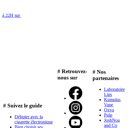
à 22H sur
# Retrouvez-
# Nos
nous sur
partenaires
Laboratoire
Lips
Kumulus
Vape
# Suivez le guide
Oxva
Pulp
Débuter avec la
JoshNoa
cigarette électronique
and Co
Bien choisir ses