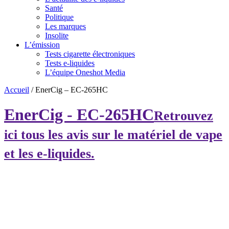
Santé
Politique
Les marques
Insolite
L’émission
Tests cigarette électroniques
Tests e-liquides
L’équipe Oneshot Media
Accueil
/
EnerCig – EC-265HC
EnerCig - EC-265HC
Retrouvez
ici tous les avis sur le matériel de vape
et les e-liquides.