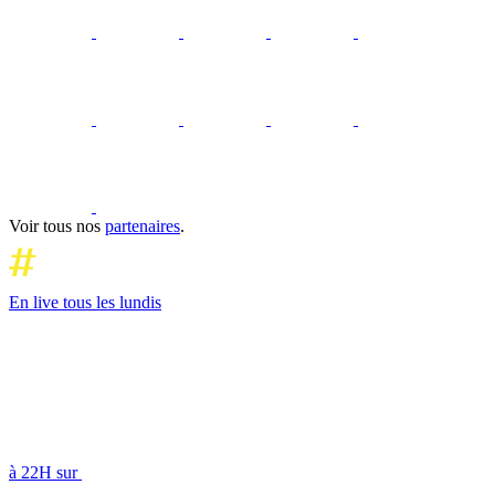
Voir tous nos
partenaires
.
En live tous les lundis
à 22H sur