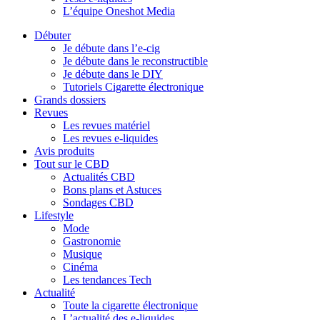
L’équipe Oneshot Media
Débuter
Je débute dans l’e-cig
Je débute dans le reconstructible
Je débute dans le DIY
Tutoriels Cigarette électronique
Grands dossiers
Revues
Les revues matériel
Les revues e-liquides
Avis produits
Tout sur le CBD
Actualités CBD
Bons plans et Astuces
Sondages CBD
Lifestyle
Mode
Gastronomie
Musique
Cinéma
Les tendances Tech
Actualité
Toute la cigarette électronique
L’actualité des e-liquides