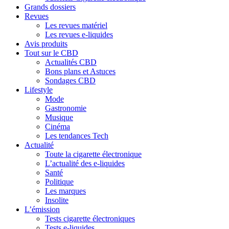
Grands dossiers
Revues
Les revues matériel
Les revues e-liquides
Avis produits
Tout sur le CBD
Actualités CBD
Bons plans et Astuces
Sondages CBD
Lifestyle
Mode
Gastronomie
Musique
Cinéma
Les tendances Tech
Actualité
Toute la cigarette électronique
L’actualité des e-liquides
Santé
Politique
Les marques
Insolite
L’émission
Tests cigarette électroniques
Tests e-liquides