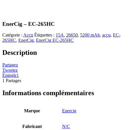
EnerCig – EC-265HC
Catégorie :
Accu
Étiquettes :
15A
,
26650
,
5200 mAh
,
accu
,
EC-
265HC
,
EnerCig
,
EnerCig EC-265HC
Description
Partagez
Tweetez
Épingle
1
1
Partages
Informations complémentaires
Marque
Enercig
Fabricant
N/C