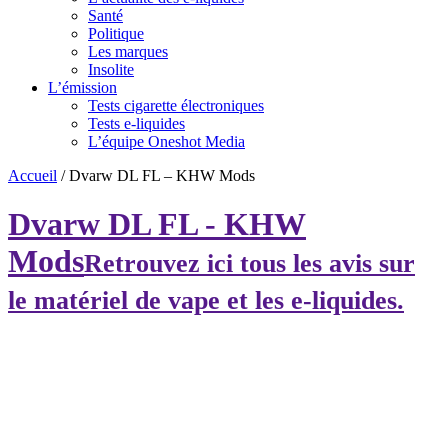
Santé
Politique
Les marques
Insolite
L’émission
Tests cigarette électroniques
Tests e-liquides
L’équipe Oneshot Media
Accueil
/
Dvarw DL FL – KHW Mods
Dvarw DL FL - KHW
Mods
Retrouvez ici tous les avis sur
le matériel de vape et les e-liquides.