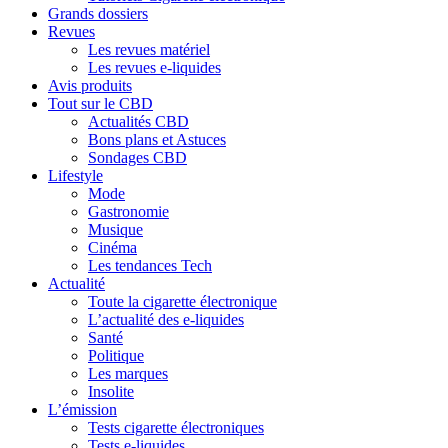
Grands dossiers
Revues
Les revues matériel
Les revues e-liquides
Avis produits
Tout sur le CBD
Actualités CBD
Bons plans et Astuces
Sondages CBD
Lifestyle
Mode
Gastronomie
Musique
Cinéma
Les tendances Tech
Actualité
Toute la cigarette électronique
L’actualité des e-liquides
Santé
Politique
Les marques
Insolite
L’émission
Tests cigarette électroniques
Tests e-liquides