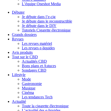
L’équipe Oneshot Media
Débuter
Je débute dans l’e-cig
Je débute dans le reconstructible
Je débute dans le DIY
Tutoriels Cigarette électronique
Grands dossiers
Revues
Les revues matériel
Les revues e-liquides
Avis produits
Tout sur le CBD
Actualités CBD
Bons plans et Astuces
Sondages CBD
Lifestyle
Mode
Gastronomie
Musique
Cinéma
Les tendances Tech
Actualité
Toute la cigarette électronique
L’actualité des e-liquides