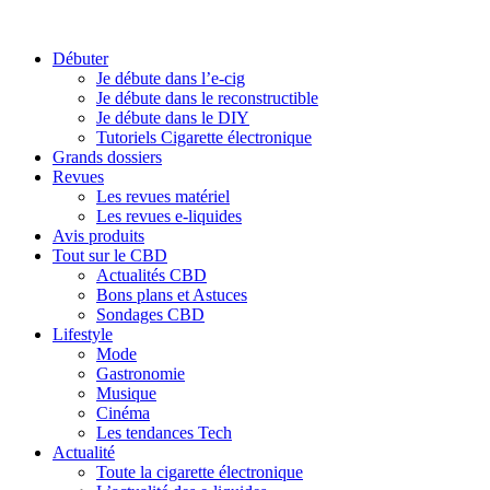
Débuter
Je débute dans l’e-cig
Je débute dans le reconstructible
Je débute dans le DIY
Tutoriels Cigarette électronique
Grands dossiers
Revues
Les revues matériel
Les revues e-liquides
Avis produits
Tout sur le CBD
Actualités CBD
Bons plans et Astuces
Sondages CBD
Lifestyle
Mode
Gastronomie
Musique
Cinéma
Les tendances Tech
Actualité
Toute la cigarette électronique