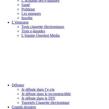
L’actualité des e-liquides
Santé
Politique
Les marques
Insolite
L’émission
Tests cigarette électroniques
Tests e-liquides
L’équipe Oneshot Media
Débuter
Je débute dans l’e-cig
Je débute dans le reconstructible
Je débute dans le DIY
Tutoriels Cigarette électronique
Grands dossiers