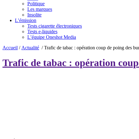
Politique
Les marques
Insolite
L’émission
Tests cigarette électroniques
Tests e-liquides
L’équipe Oneshot Media
Accueil
/
Actualité
/
Trafic de tabac : opération coup de poing des bura
Trafic de tabac : opération coup