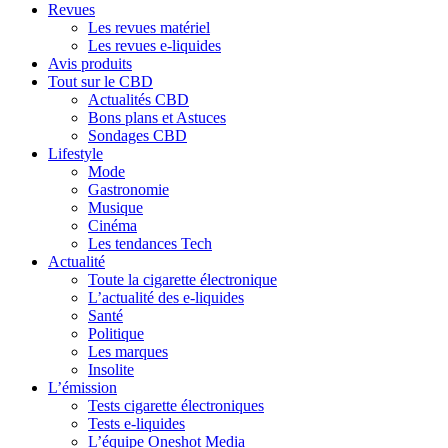
Revues
Les revues matériel
Les revues e-liquides
Avis produits
Tout sur le CBD
Actualités CBD
Bons plans et Astuces
Sondages CBD
Lifestyle
Mode
Gastronomie
Musique
Cinéma
Les tendances Tech
Actualité
Toute la cigarette électronique
L’actualité des e-liquides
Santé
Politique
Les marques
Insolite
L’émission
Tests cigarette électroniques
Tests e-liquides
L’équipe Oneshot Media