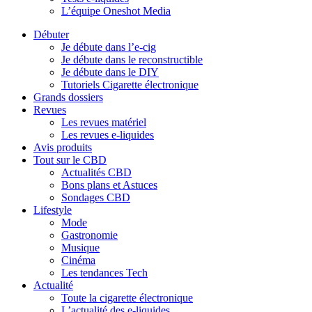
L’équipe Oneshot Media
Débuter
Je débute dans l’e-cig
Je débute dans le reconstructible
Je débute dans le DIY
Tutoriels Cigarette électronique
Grands dossiers
Revues
Les revues matériel
Les revues e-liquides
Avis produits
Tout sur le CBD
Actualités CBD
Bons plans et Astuces
Sondages CBD
Lifestyle
Mode
Gastronomie
Musique
Cinéma
Les tendances Tech
Actualité
Toute la cigarette électronique
L’actualité des e-liquides