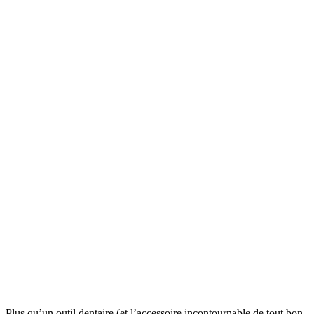
Plus qu’un outil dentaire (et l’accessoire incontournable de tout bon