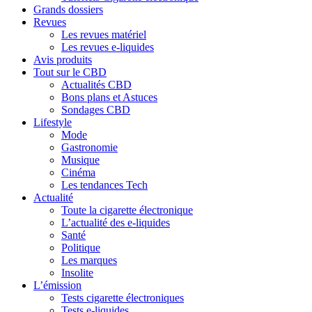
Grands dossiers
Revues
Les revues matériel
Les revues e-liquides
Avis produits
Tout sur le CBD
Actualités CBD
Bons plans et Astuces
Sondages CBD
Lifestyle
Mode
Gastronomie
Musique
Cinéma
Les tendances Tech
Actualité
Toute la cigarette électronique
L’actualité des e-liquides
Santé
Politique
Les marques
Insolite
L’émission
Tests cigarette électroniques
Tests e-liquides