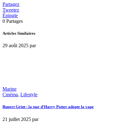
Partagez
Tweetez
Épingle
0
Partages
Articles Similaires
29 août 2025
par
Marine
Cinéma
,
Lifestyle
Rupert Grint : la star d’Harry Potter adopte la vape
21 juillet 2025
par