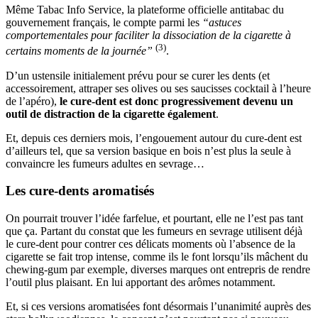
Même Tabac Info Service, la plateforme officielle antitabac du
gouvernement français, le compte parmi les
“astuces
comportementales pour faciliter la dissociation de la cigarette à
(3)
certains moments de la journée”
.
D’un ustensile initialement prévu pour se curer les dents (et
accessoirement, attraper ses olives ou ses saucisses cocktail à l’heure
de l’apéro),
le cure-dent est donc progressivement devenu un
outil de distraction de la cigarette également
.
Et, depuis ces derniers mois, l’engouement autour du cure-dent est
d’ailleurs tel, que sa version basique en bois n’est plus la seule à
convaincre les fumeurs adultes en sevrage…
Les cure-dents aromatisés
On pourrait trouver l’idée farfelue, et pourtant, elle ne l’est pas tant
que ça. Partant du constat que les fumeurs en sevrage utilisent déjà
le cure-dent pour contrer ces délicats moments où l’absence de la
cigarette se fait trop intense, comme ils le font lorsqu’ils mâchent du
chewing-gum par exemple, diverses marques ont entrepris de rendre
l’outil plus plaisant. En lui apportant des arômes notamment.
Et, si ces versions aromatisées font désormais l’unanimité auprès des