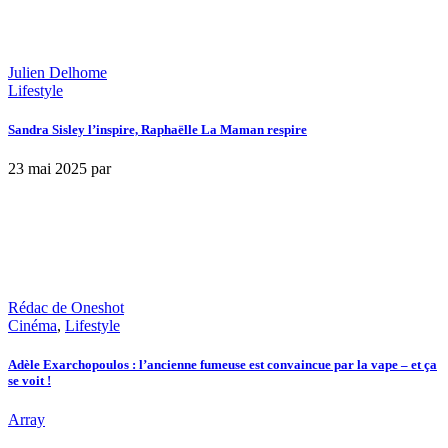
Julien Delhome
Lifestyle
Sandra Sisley l’inspire, Raphaëlle La Maman respire
23 mai 2025
par
Rédac de Oneshot
Cinéma
,
Lifestyle
Adèle Exarchopoulos : l’ancienne fumeuse est convaincue par la vape – et ça
se voit !
Array