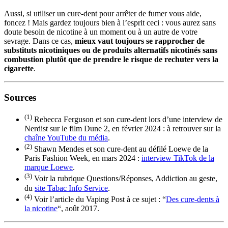
Aussi, si utiliser un cure-dent pour arrêter de fumer vous aide,
foncez ! Mais gardez toujours bien à l’esprit ceci : vous aurez sans
doute besoin de nicotine à un moment ou à un autre de votre
sevrage. Dans ce cas,
mieux vaut toujours se rapprocher de
substituts nicotiniques ou de produits alternatifs nicotinés sans
combustion plutôt que de prendre le risque de rechuter vers la
cigarette
.
Sources
(1)
Rebecca Ferguson et son cure-dent lors d’une interview de
Nerdist sur le film Dune 2, en février 2024 : à retrouver sur la
chaîne YouTube du média
.
(2)
Shawn Mendes et son cure-dent au défilé Loewe de la
Paris Fashion Week, en mars 2024 :
interview TikTok de la
marque Loewe
.
(3)
Voir la rubrique Questions/Réponses, Addiction au geste,
du
site Tabac Info Service
.
(4)
Voir l’article du Vaping Post à ce sujet : “
Des cure-dents à
la nicotine
“, août 2017.