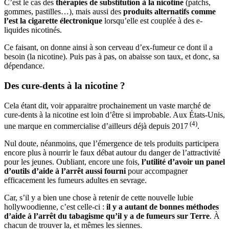
C’est le cas des
thérapies de substitution à la nicotine
(patchs,
gommes, pastilles…), mais aussi des
produits alternatifs comme
l’est la cigarette électronique
lorsqu’elle est couplée à des e-
liquides nicotinés.
Ce faisant, on donne ainsi à son cerveau d’ex-fumeur ce dont il a
besoin (la nicotine). Puis pas à pas, on abaisse son taux, et donc, sa
dépendance.
Des cure-dents à la nicotine ?
Cela étant dit, voir apparaitre prochainement un vaste marché de
cure-dents à la nicotine est loin d’être si improbable. Aux États-Unis,
(4)
une marque en commercialise d’ailleurs déjà depuis 2017
.
Nul doute, néanmoins, que l’émergence de tels produits participera
encore plus à nourrir le faux débat autour du danger de l’attractivité
pour les jeunes. Oubliant, encore une fois,
l’utilité d’avoir un panel
d’outils d’aide à l’arrêt aussi fourni
pour accompagner
efficacement les fumeurs adultes en sevrage.
Car, s’il y a bien une chose à retenir de cette nouvelle lubie
hollywoodienne, c’est celle-ci :
il y a autant de bonnes méthodes
d’aide à l’arrêt du tabagisme qu’il y a de fumeurs sur Terre
. À
chacun de trouver la, et mêmes les siennes.