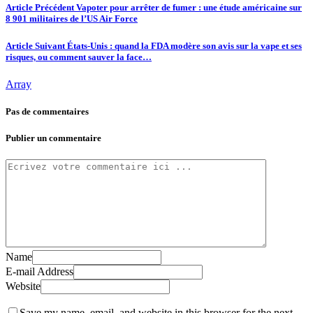
Article Précédent
Vapoter pour arrêter de fumer : une étude américaine sur
8 901 militaires de l’US Air Force
Article Suivant
États-Unis : quand la FDA modère son avis sur la vape et ses
risques, ou comment sauver la face…
Array
Pas de commentaires
Publier un commentaire
Name
E-mail Address
Website
Save my name, email, and website in this browser for the next