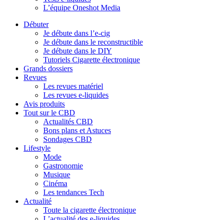
L’équipe Oneshot Media
Débuter
Je débute dans l’e-cig
Je débute dans le reconstructible
Je débute dans le DIY
Tutoriels Cigarette électronique
Grands dossiers
Revues
Les revues matériel
Les revues e-liquides
Avis produits
Tout sur le CBD
Actualités CBD
Bons plans et Astuces
Sondages CBD
Lifestyle
Mode
Gastronomie
Musique
Cinéma
Les tendances Tech
Actualité
Toute la cigarette électronique
L’actualité des e-liquides