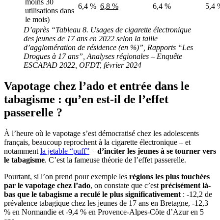
moins 30
6,4 %
6,8 %
6,4 %
5,4 
utilisations dans
le mois)
D’après “Tableau 8. Usages de cigarette électronique
des jeunes de 17 ans en 2022 selon la taille
d’agglomération de résidence (en %)”, Rapports “Les
Drogues à 17 ans”, Analyses régionales – Enquête
ESCAPAD 2022, OFDT, février 2024
Vapotage chez l’ado et entrée dans le
tabagisme : qu’en est-il de l’effet
passerelle ?
À l’heure où le vapotage s’est démocratisé chez les adolescents
français, beaucoup reprochent à la cigarette électronique – et
notamment
la jetable “puff”
–
d’inciter les jeunes à se tourner vers
le tabagisme
. C’est la fameuse théorie de l’effet passerelle.
Pourtant, si l’on prend pour exemple les
régions les plus touchées
par le vapotage chez l’ado
, on constate que c’est
précisément là-
bas que le tabagisme a reculé le plus significativement
: -12,2 de
prévalence tabagique chez les jeunes de 17 ans en Bretagne, -12,3
% en Normandie et -9,4 % en Provence-Alpes-Côte d’Azur en 5