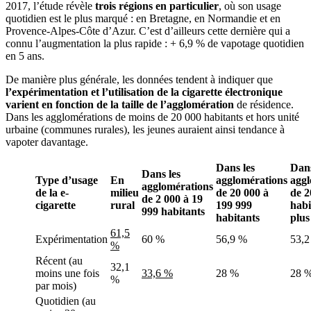
2017, l’étude révèle
trois régions en particulier
, où son usage
quotidien est le plus marqué : en Bretagne, en Normandie et en
Provence-Alpes-Côte d’Azur. C’est d’ailleurs cette dernière qui a
connu l’augmentation la plus rapide : + 6,9 % de vapotage quotidien
en 5 ans.
De manière plus générale, les données tendent à indiquer que
l’expérimentation et l’utilisation de la cigarette électronique
varient en fonction de la taille de l’agglomération
de résidence.
Dans les agglomérations de moins de 20 000 habitants et hors unité
urbaine (communes rurales), les jeunes auraient ainsi tendance à
vapoter davantage.
Dans les
Dans
Dans les
Type d’usage
En
agglomérations
aggl
agglomérations
de la e-
milieu
de 20 000 à
de 2
de 2 000 à 19
cigarette
rural
199 999
habi
999 habitants
habitants
plus
61,5
Expérimentation
60 %
56,9 %
53,2
%
Récent (au
32,1
moins une fois
33,6 %
28 %
28 
%
par mois)
Quotidien (au