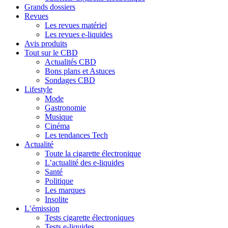
Grands dossiers
Revues
Les revues matériel
Les revues e-liquides
Avis produits
Tout sur le CBD
Actualités CBD
Bons plans et Astuces
Sondages CBD
Lifestyle
Mode
Gastronomie
Musique
Cinéma
Les tendances Tech
Actualité
Toute la cigarette électronique
L’actualité des e-liquides
Santé
Politique
Les marques
Insolite
L’émission
Tests cigarette électroniques
Tests e-liquides