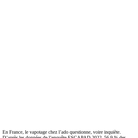
En France, le vapotage chez l’ado questionne, voire inquiète.
D’après les données de l’enquête ESCAPAD 2022, 56,9 % des