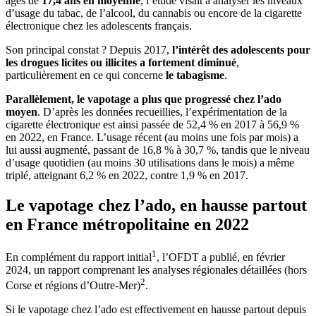
âgés de
17,4 ans en moyenne
, l’étude visait à analyser les niveaux
d’usage du tabac, de l’alcool, du cannabis ou encore de la cigarette
électronique chez les adolescents français.
Son principal constat ? Depuis 2017,
l’intérêt des adolescents pour
les drogues licites ou illicites a fortement diminué
,
particulièrement en ce qui concerne
le tabagisme
.
Parallèlement, le vapotage a plus que progressé chez l’ado
moyen
. D’après les données recueillies, l’expérimentation de la
cigarette électronique est ainsi passée de 52,4 % en 2017 à 56,9 %
en 2022, en France. L’usage récent (au moins une fois par mois) a
lui aussi augmenté, passant de 16,8 % à 30,7 %, tandis que le niveau
d’usage quotidien (au moins 30 utilisations dans le mois) a même
triplé, atteignant 6,2 % en 2022, contre 1,9 % en 2017.
Le vapotage chez l’ado, en hausse partout
en France métropolitaine en 2022
1
En complément du rapport initial
, l’OFDT a publié, en février
2024, un rapport comprenant les analyses régionales détaillées (hors
2
Corse et régions d’Outre-Mer)
.
Si le vapotage chez l’ado est effectivement en hausse partout depuis