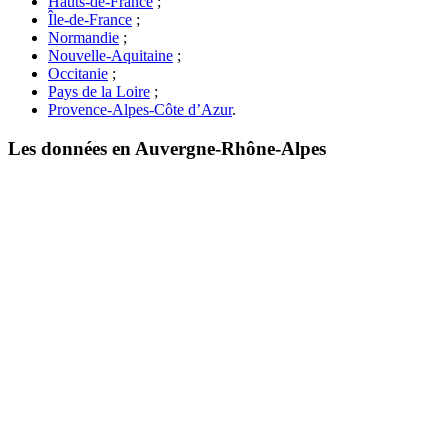
Hauts-de-France
;
Île-de-France
;
Normandie
;
Nouvelle-Aquitaine
;
Occitanie
;
Pays de la Loire
;
Provence-Alpes-Côte d’Azur
.
Les données en Auvergne-Rhône-Alpes