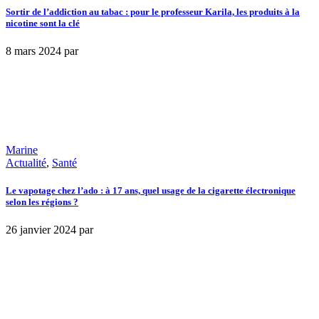
Sortir de l’addiction au tabac : pour le professeur Karila, les produits à la
nicotine sont la clé
8 mars 2024
par
Marine
Actualité
,
Santé
Le vapotage chez l’ado : à 17 ans, quel usage de la cigarette électronique
selon les régions ?
26 janvier 2024
par