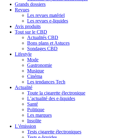
Grands dossiers
Revues
Les revues matériel
Les revues e-liquides
Avis produits
Tout sur le CBD
Actualités CBD
Bons plans et Astuces
Sondages CBD
Lifestyle
Mode
Gastronomie
Musique
Cinéma
Les tendances Tech
Actualité
Toute la cigarette électronique
L’actualité des e-liquides
Santé
Politique
Les marques
Insolite
L’émission
Tests cigarette électroniques
Tests e-liquides