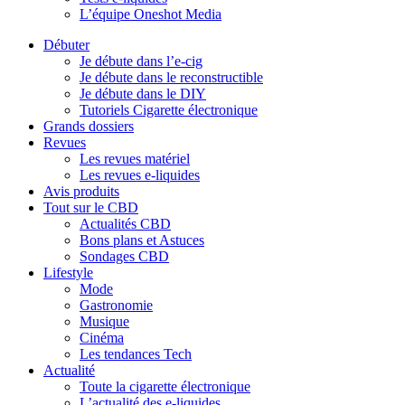
L’équipe Oneshot Media
Débuter
Je débute dans l’e-cig
Je débute dans le reconstructible
Je débute dans le DIY
Tutoriels Cigarette électronique
Grands dossiers
Revues
Les revues matériel
Les revues e-liquides
Avis produits
Tout sur le CBD
Actualités CBD
Bons plans et Astuces
Sondages CBD
Lifestyle
Mode
Gastronomie
Musique
Cinéma
Les tendances Tech
Actualité
Toute la cigarette électronique
L’actualité des e-liquides