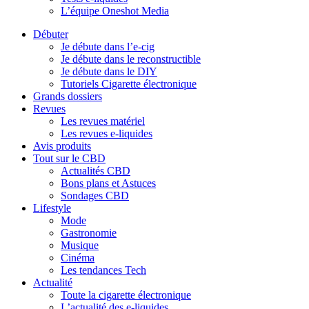
L’équipe Oneshot Media
Débuter
Je débute dans l’e-cig
Je débute dans le reconstructible
Je débute dans le DIY
Tutoriels Cigarette électronique
Grands dossiers
Revues
Les revues matériel
Les revues e-liquides
Avis produits
Tout sur le CBD
Actualités CBD
Bons plans et Astuces
Sondages CBD
Lifestyle
Mode
Gastronomie
Musique
Cinéma
Les tendances Tech
Actualité
Toute la cigarette électronique
L’actualité des e-liquides