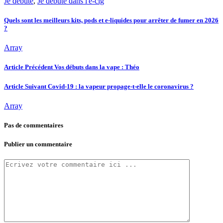
Je débute
,
Je débute dans l'e-cig
Quels sont les meilleurs kits, pods et e-liquides pour arrêter de fumer en 2026
?
Array
Article Précédent
Vos débuts dans la vape : Théo
Article Suivant
Covid-19 : la vapeur propage-t-elle le coronavirus ?
Array
Pas de commentaires
Publier un commentaire