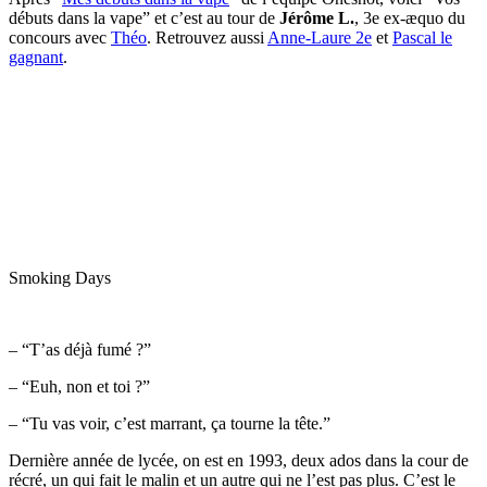
débuts dans la vape” et c’est au tour de
Jérôme L.
, 3e ex-æquo du
concours avec
Théo
. Retrouvez aussi
Anne-Laure 2e
et
Pascal le
gagnant
.
Smoking Days
– “T’as déjà fumé ?”
– “Euh, non et toi ?”
– “Tu vas voir, c’est marrant, ça tourne la tête.”
Dernière année de lycée, on est en 1993, deux ados dans la cour de
récré, un qui fait le malin et un autre qui ne l’est pas plus. C’est le