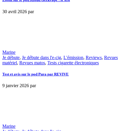
30 avril 2026
par
Marine
Je débute
,
Je débute dans l'e-cig
,
L'émission
,
Reviews
,
Revues
matériel
,
Revues matos
,
Tests cigarette électroniques
Test et avis sur le pod Pura par REVIVE
9 janvier 2026
par
Marine