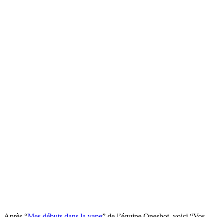
Après “
Mes débuts dans la vape
” de l’équipe Oneshot, voici “Vos