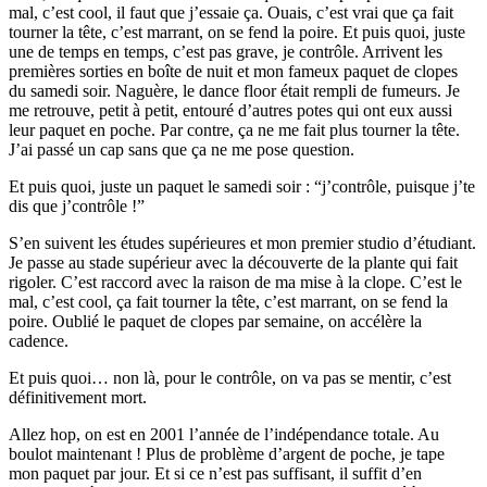
mal, c’est cool, il faut que j’essaie ça. Ouais, c’est vrai que ça fait
tourner la tête, c’est marrant, on se fend la poire. Et puis quoi, juste
une de temps en temps, c’est pas grave, je contrôle. Arrivent les
premières sorties en boîte de nuit et mon fameux paquet de clopes
du samedi soir. Naguère, le dance floor était rempli de fumeurs. Je
me retrouve, petit à petit, entouré d’autres potes qui ont eux aussi
leur paquet en poche. Par contre, ça ne me fait plus tourner la tête.
J’ai passé un cap sans que ça ne me pose question.
Et puis quoi, juste un paquet le samedi soir : “j’contrôle, puisque j’te
dis que j’contrôle !”
S’en suivent les études supérieures et mon premier studio d’étudiant.
Je passe au stade supérieur avec la découverte de la plante qui fait
rigoler. C’est raccord avec la raison de ma mise à la clope. C’est le
mal, c’est cool, ça fait tourner la tête, c’est marrant, on se fend la
poire. Oublié le paquet de clopes par semaine, on accélère la
cadence.
Et puis quoi… non là, pour le contrôle, on va pas se mentir, c’est
définitivement mort.
Allez hop, on est en 2001 l’année de l’indépendance totale. Au
boulot maintenant ! Plus de problème d’argent de poche, je tape
mon paquet par jour. Et si ce n’est pas suffisant, il suffit d’en