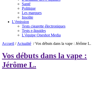
Santé
Politique
Les marques
Insolite
L’émission
Tests cigarette électroniques
Tests e-liquides
L’équipe Oneshot Media
Accueil
/
Actualité
/
Vos débuts dans la vape : Jérôme L.
Vos débuts dans la vape :
Jérôme L.