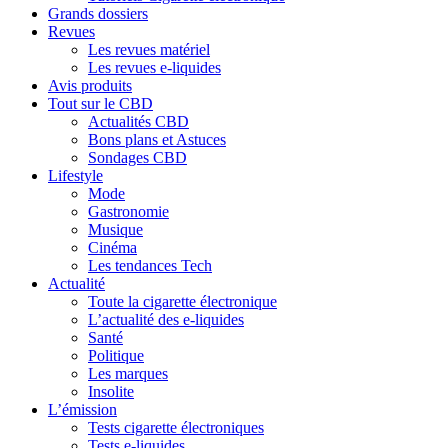
Grands dossiers
Revues
Les revues matériel
Les revues e-liquides
Avis produits
Tout sur le CBD
Actualités CBD
Bons plans et Astuces
Sondages CBD
Lifestyle
Mode
Gastronomie
Musique
Cinéma
Les tendances Tech
Actualité
Toute la cigarette électronique
L’actualité des e-liquides
Santé
Politique
Les marques
Insolite
L’émission
Tests cigarette électroniques
Tests e-liquides