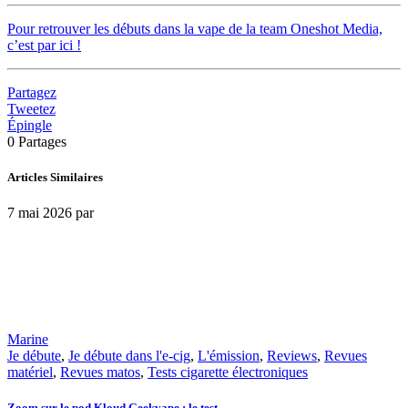
Pour retrouver les débuts dans la vape de la team Oneshot Media,
c’est par ici !
Partagez
Tweetez
Épingle
0
Partages
Articles Similaires
7 mai 2026
par
Marine
Je débute
,
Je débute dans l'e-cig
,
L'émission
,
Reviews
,
Revues
matériel
,
Revues matos
,
Tests cigarette électroniques
Zoom sur le pod Kloud Geekvape : le test