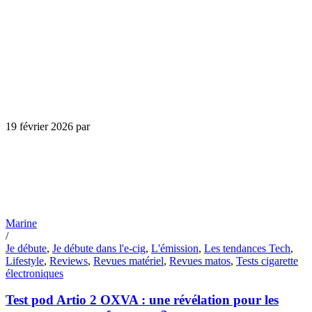
19 février 2026
par
Marine
/
Je débute
,
Je débute dans l'e-cig
,
L'émission
,
Les tendances Tech
,
Lifestyle
,
Reviews
,
Revues matériel
,
Revues matos
,
Tests cigarette
électroniques
Test pod Artio 2 OXVA : une révélation pour les