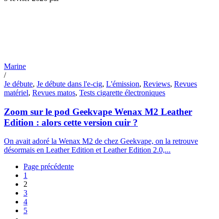
Marine
/
Je débute
,
Je débute dans l'e-cig
,
L'émission
,
Reviews
,
Revues
matériel
,
Revues matos
,
Tests cigarette électroniques
Zoom sur le pod Geekvape Wenax M2 Leather
Edition : alors cette version cuir ?
On avait adoré la Wenax M2 de chez Geekvape, on la retrouve
désormais en Leather Edition et Leather Edition 2.0,...
Page précédente
1
2
3
4
5