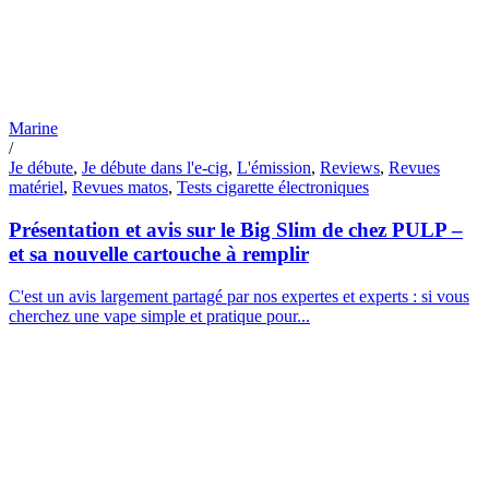
Marine
/
Je débute
,
Je débute dans l'e-cig
,
L'émission
,
Reviews
,
Revues
matériel
,
Revues matos
,
Tests cigarette électroniques
Présentation et avis sur le Big Slim de chez PULP –
et sa nouvelle cartouche à remplir
C'est un avis largement partagé par nos expertes et experts : si vous
cherchez une vape simple et pratique pour...