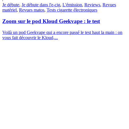
Je débute
,
Je débute dans l'e-cig
,
L'émission
,
Reviews
,
Revues
matériel
,
Revues matos
,
Tests cigarette électroniques
Zoom sur le pod Kloud Geekvape : le test
Voilà un pod Geekvape qui a encore passé le test haut la main : on
vous fait découvrir le Kloud,...