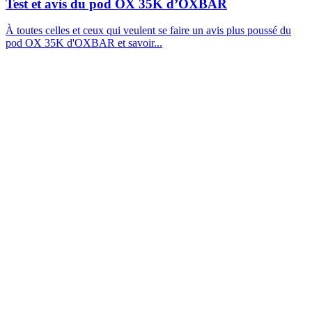
Test et avis du pod OX 35K d’OXBAR
À toutes celles et ceux qui veulent se faire un avis plus poussé du
pod OX 35K d'OXBAR et savoir...