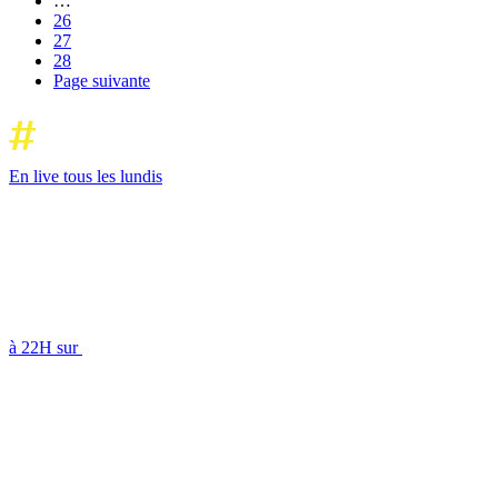
…
26
27
28
Page suivante
En live tous les lundis
à 22H sur