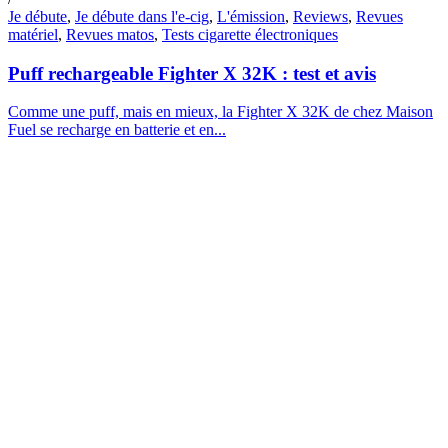
Je débute
,
Je débute dans l'e-cig
,
L'émission
,
Reviews
,
Revues
matériel
,
Revues matos
,
Tests cigarette électroniques
Puff rechargeable Fighter X 32K : test et avis
Comme une puff, mais en mieux, la Fighter X 32K de chez Maison
Fuel se recharge en batterie et en...