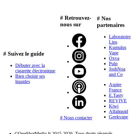
# Retrouvez-
# Nos
nous sur
partenaires
Laboratoire
Lips
Kumulus
Vape
# Suivez le guide
Oxva
Pulp
Débuter avec la
JoshNoa
cigarette électronique
and Co
Bien choisir ses
liquides
Aspire
France
E.Tasty
REVIVE
Kiwi
Alfaliquid
Geekvape
# Nous contacter
©OneShotMedia.fr 2015-2026. Tous droits réservés.