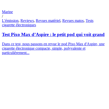
Marine
/
L'émission
,
Reviews
,
Revues matériel
,
Revues matos
,
Tests
cigarette électroniques
Test Pixo Max d’Aspire : le petit pod qui voit grand
Dans ce test, nous passons en revue le pod Pixo Max d'Aspire, une
cigarette électronique compacte, simple, polyvalente et
particulièrement...