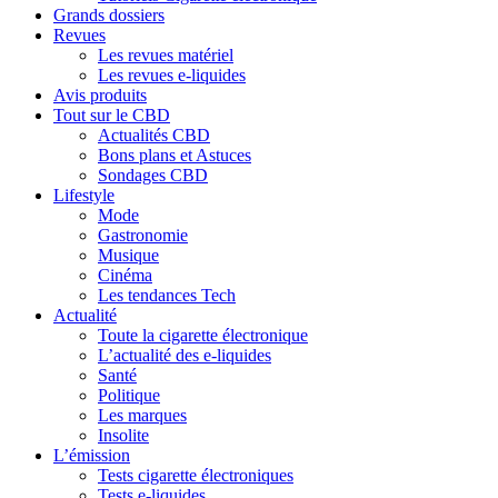
Grands dossiers
Revues
Les revues matériel
Les revues e-liquides
Avis produits
Tout sur le CBD
Actualités CBD
Bons plans et Astuces
Sondages CBD
Lifestyle
Mode
Gastronomie
Musique
Cinéma
Les tendances Tech
Actualité
Toute la cigarette électronique
L’actualité des e-liquides
Santé
Politique
Les marques
Insolite
L’émission
Tests cigarette électroniques
Tests e-liquides