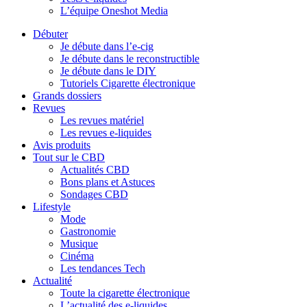
L’équipe Oneshot Media
Débuter
Je débute dans l’e-cig
Je débute dans le reconstructible
Je débute dans le DIY
Tutoriels Cigarette électronique
Grands dossiers
Revues
Les revues matériel
Les revues e-liquides
Avis produits
Tout sur le CBD
Actualités CBD
Bons plans et Astuces
Sondages CBD
Lifestyle
Mode
Gastronomie
Musique
Cinéma
Les tendances Tech
Actualité
Toute la cigarette électronique
L’actualité des e-liquides