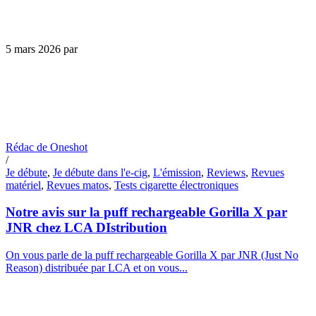
5 mars 2026
par
Rédac de Oneshot
/
Je débute
,
Je débute dans l'e-cig
,
L'émission
,
Reviews
,
Revues
matériel
,
Revues matos
,
Tests cigarette électroniques
Notre avis sur la puff rechargeable Gorilla X par
JNR chez LCA DIstribution
On vous parle de la puff rechargeable Gorilla X par JNR (Just No
Reason) distribuée par LCA et on vous...