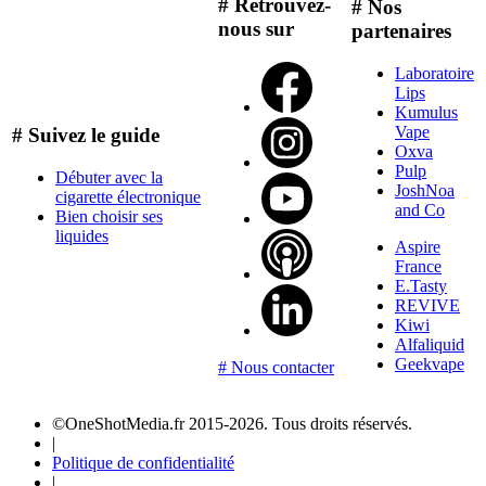
# Retrouvez-
# Nos
nous sur
partenaires
Laboratoire
Lips
Kumulus
Vape
# Suivez le guide
Oxva
Pulp
Débuter avec la
JoshNoa
cigarette électronique
and Co
Bien choisir ses
liquides
Aspire
France
E.Tasty
REVIVE
Kiwi
Alfaliquid
Geekvape
# Nous contacter
©OneShotMedia.fr 2015-2026. Tous droits réservés.
|
Politique de confidentialité
|