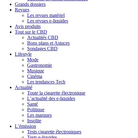
Grands dossiers
Revues
Les revues matériel
Les revues e-liquides
Avis produits
Tout sur le CBD
Actualités CBD
Bons plans et Astuces
Sondages CBD
Lifestyle
Mode
Gastronomie
Musique
Cinéma
Les tendances Tech
Actualité
Toute la cigarette électronique
L’actualité des e-liquides
Santé
Politique
Les marques
Insolite
L’émission
Tests cigarette électroniques
Tests e-liquides