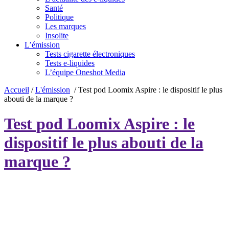
Santé
Politique
Les marques
Insolite
L’émission
Tests cigarette électroniques
Tests e-liquides
L’équipe Oneshot Media
Accueil
/
L'émission
/
Test pod Loomix Aspire : le dispositif le plus
abouti de la marque ?
Test pod Loomix Aspire : le
dispositif le plus abouti de la
marque ?