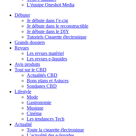
L’équipe Oneshot Media
Débuter
Je débute dans l’e-cig
Je débute dans le reconstructible
Je débute dans le DIY
Tutoriels Cigarette électronique
Grands dossiers
Revues
Les revues matériel
Les revues e-liquides
Avis produits
Tout sur le CBD
Actualités CBD
Bons plans et Astuces
Sondages CBD
Lifestyle
Mode
Gastronomie
Musique
Cinéma
Les tendances Tech
Actualité
Toute la cigarette électronique
L’actualité des e-liquides