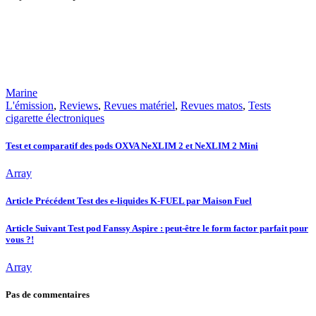
Marine
L'émission
,
Reviews
,
Revues matériel
,
Revues matos
,
Tests
cigarette électroniques
Test et comparatif des pods OXVA NeXLIM 2 et NeXLIM 2 Mini
Array
Article Précédent
Test des e-liquides K-FUEL par Maison Fuel
Article Suivant
Test pod Fanssy Aspire : peut-être le form factor parfait pour
vous ?!
Array
Pas de commentaires