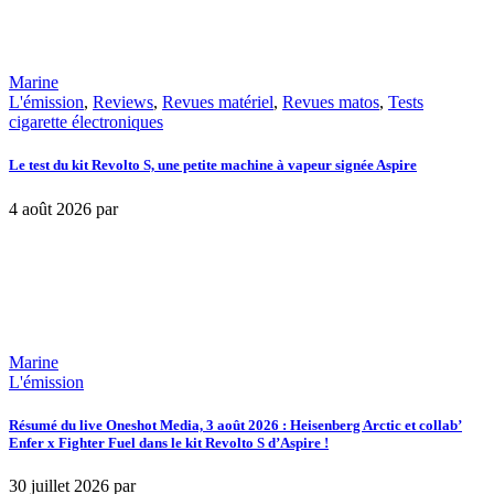
Marine
L'émission
,
Reviews
,
Revues matériel
,
Revues matos
,
Tests
cigarette électroniques
Le test du kit Revolto S, une petite machine à vapeur signée Aspire
4 août 2026
par
Marine
L'émission
Résumé du live Oneshot Media, 3 août 2026 : Heisenberg Arctic et collab’
Enfer x Fighter Fuel dans le kit Revolto S d’Aspire !
30 juillet 2026
par