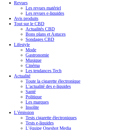
Revues
Les revues matériel
Les revues e-liquides
Avis produits
Tout sur le CBD
Actualités CBD
Bons plans et Astuces
Sondages CBD
Lifestyle
Mode
Gastronomie
Musique
Cinéma
Les tendances Tech
Actualité
Toute la cigarette électronique
L’actualité des e-liquides
Santé
Politique
Les marques
Insolite
L’émission
Tests cigarette électroniques
Tests e-liquides
L’équipe Oneshot Media