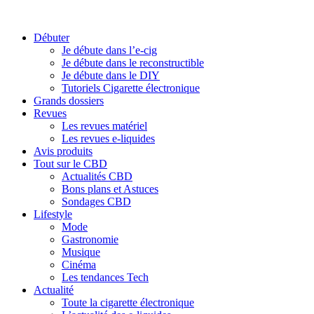
Débuter
Je débute dans l’e-cig
Je débute dans le reconstructible
Je débute dans le DIY
Tutoriels Cigarette électronique
Grands dossiers
Revues
Les revues matériel
Les revues e-liquides
Avis produits
Tout sur le CBD
Actualités CBD
Bons plans et Astuces
Sondages CBD
Lifestyle
Mode
Gastronomie
Musique
Cinéma
Les tendances Tech
Actualité
Toute la cigarette électronique