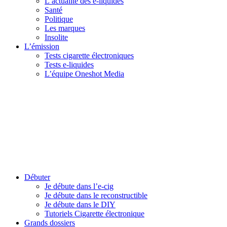
L’actualité des e-liquides
Santé
Politique
Les marques
Insolite
L’émission
Tests cigarette électroniques
Tests e-liquides
L’équipe Oneshot Media
Débuter
Je débute dans l’e-cig
Je débute dans le reconstructible
Je débute dans le DIY
Tutoriels Cigarette électronique
Grands dossiers