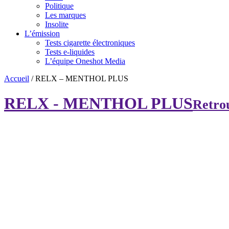
Politique
Les marques
Insolite
L’émission
Tests cigarette électroniques
Tests e-liquides
L’équipe Oneshot Media
Accueil
/
RELX – MENTHOL PLUS
RELX - MENTHOL PLUS
Retrou