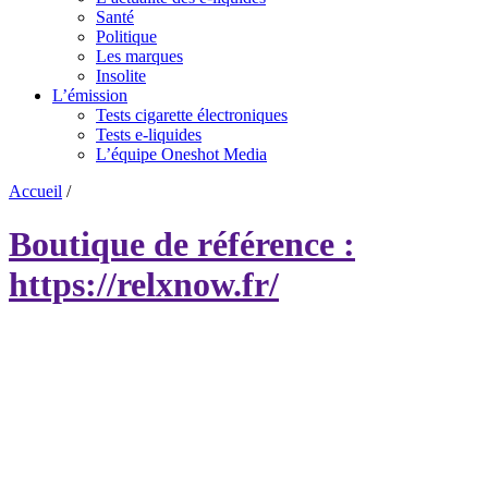
Santé
Politique
Les marques
Insolite
L’émission
Tests cigarette électroniques
Tests e-liquides
L’équipe Oneshot Media
Accueil
/
Boutique de référence :
https://relxnow.fr/