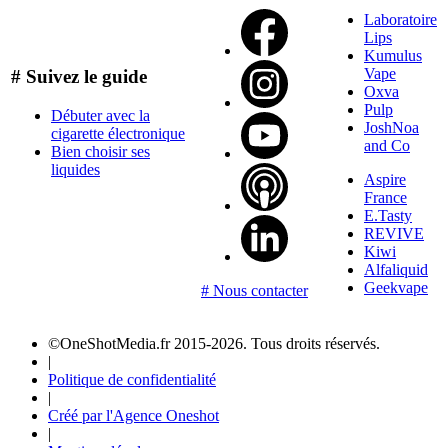
Laboratoire
Lips
Kumulus
Vape
# Suivez le guide
Oxva
Pulp
Débuter avec la
JoshNoa
cigarette électronique
and Co
Bien choisir ses
liquides
Aspire
France
E.Tasty
REVIVE
Kiwi
Alfaliquid
Geekvape
# Nous contacter
©OneShotMedia.fr 2015-2026. Tous droits réservés.
|
Politique de confidentialité
|
Créé par l'Agence Oneshot
|