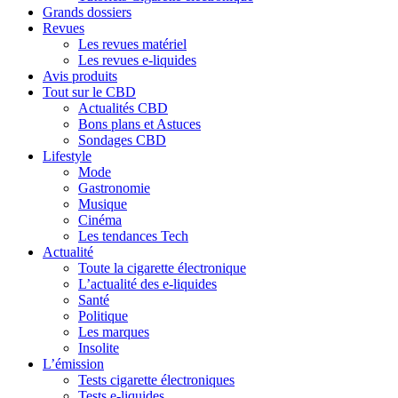
Grands dossiers
Revues
Les revues matériel
Les revues e-liquides
Avis produits
Tout sur le CBD
Actualités CBD
Bons plans et Astuces
Sondages CBD
Lifestyle
Mode
Gastronomie
Musique
Cinéma
Les tendances Tech
Actualité
Toute la cigarette électronique
L’actualité des e-liquides
Santé
Politique
Les marques
Insolite
L’émission
Tests cigarette électroniques
Tests e-liquides