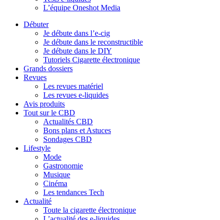
L’équipe Oneshot Media
Débuter
Je débute dans l’e-cig
Je débute dans le reconstructible
Je débute dans le DIY
Tutoriels Cigarette électronique
Grands dossiers
Revues
Les revues matériel
Les revues e-liquides
Avis produits
Tout sur le CBD
Actualités CBD
Bons plans et Astuces
Sondages CBD
Lifestyle
Mode
Gastronomie
Musique
Cinéma
Les tendances Tech
Actualité
Toute la cigarette électronique
L’actualité des e-liquides