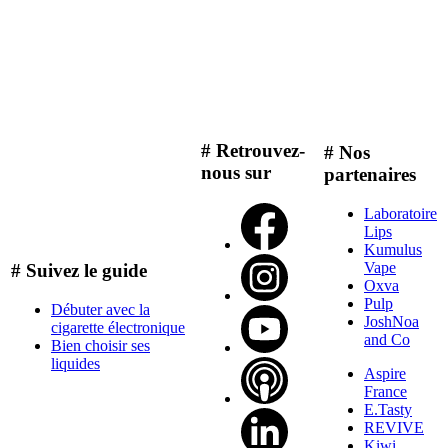
# Retrouvez-
# Nos
nous sur
partenaires
Laboratoire
Lips
Kumulus
Vape
# Suivez le guide
Oxva
Pulp
Débuter avec la
JoshNoa
cigarette électronique
and Co
Bien choisir ses
liquides
Aspire
France
E.Tasty
REVIVE
Kiwi