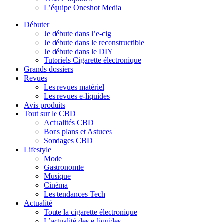
L’équipe Oneshot Media
Débuter
Je débute dans l’e-cig
Je débute dans le reconstructible
Je débute dans le DIY
Tutoriels Cigarette électronique
Grands dossiers
Revues
Les revues matériel
Les revues e-liquides
Avis produits
Tout sur le CBD
Actualités CBD
Bons plans et Astuces
Sondages CBD
Lifestyle
Mode
Gastronomie
Musique
Cinéma
Les tendances Tech
Actualité
Toute la cigarette électronique
L’actualité des e-liquides