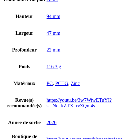
Hauteur
94 mm
Largeur
47 mm
Profondeur
22 mm
Poids
116.3 g
Matériaux
PC
,
PCTG
,
Zinc
Revue(s)
https://youtu.be/3w7WiwETuYI?
recommandée(s)
si=Nd_kZTX_rvZQnt4s
Année de sortie
2026
Boutique de