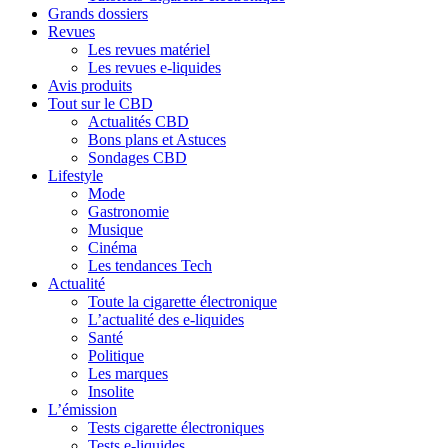
Grands dossiers
Revues
Les revues matériel
Les revues e-liquides
Avis produits
Tout sur le CBD
Actualités CBD
Bons plans et Astuces
Sondages CBD
Lifestyle
Mode
Gastronomie
Musique
Cinéma
Les tendances Tech
Actualité
Toute la cigarette électronique
L’actualité des e-liquides
Santé
Politique
Les marques
Insolite
L’émission
Tests cigarette électroniques
Tests e-liquides