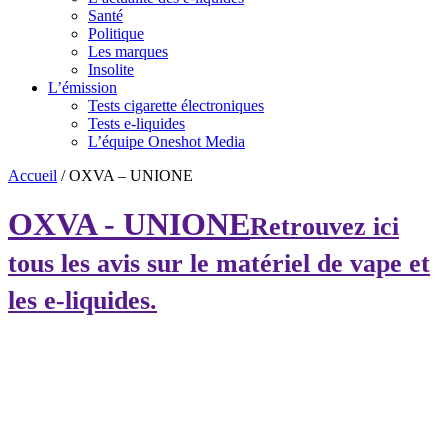
Santé
Politique
Les marques
Insolite
L’émission
Tests cigarette électroniques
Tests e-liquides
L’équipe Oneshot Media
Accueil
/
OXVA – UNIONE
OXVA - UNIONE
Retrouvez ici
tous les avis sur le matériel de vape et
les e-liquides.