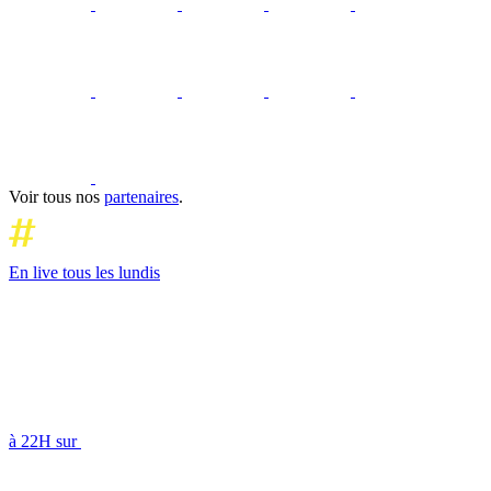
Voir tous nos
partenaires
.
En live tous les lundis
à 22H sur