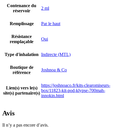
Contenance du
2 ml
réservoir
Remplissage
Par le haut
Résistance
Oui
remplaçable
Type d'inhalation
Indirecte (MTL)
Boutique de
Joshnoa & Co
référence
https://joshnoaco.fr/kits-clearomiseurs-
Lien(s) vers le(s)
box/11823-kit-pod-klypse-700mah-
site(s) partenaire(s)
innokin.html
Avis
Il n’y a pas encore d’avis.