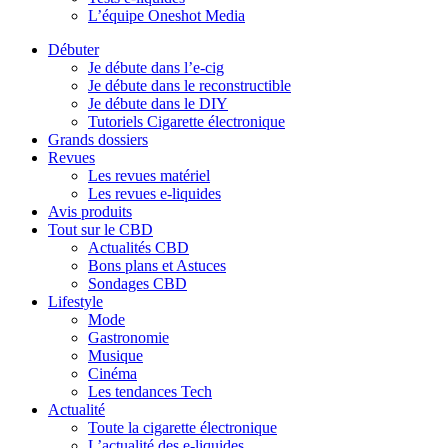
L’équipe Oneshot Media
Débuter
Je débute dans l’e-cig
Je débute dans le reconstructible
Je débute dans le DIY
Tutoriels Cigarette électronique
Grands dossiers
Revues
Les revues matériel
Les revues e-liquides
Avis produits
Tout sur le CBD
Actualités CBD
Bons plans et Astuces
Sondages CBD
Lifestyle
Mode
Gastronomie
Musique
Cinéma
Les tendances Tech
Actualité
Toute la cigarette électronique
L’actualité des e-liquides