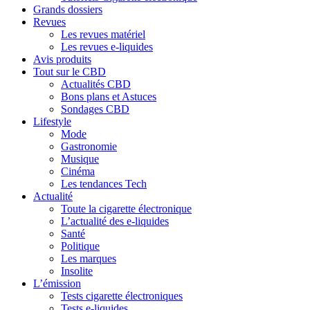
Grands dossiers
Revues
Les revues matériel
Les revues e-liquides
Avis produits
Tout sur le CBD
Actualités CBD
Bons plans et Astuces
Sondages CBD
Lifestyle
Mode
Gastronomie
Musique
Cinéma
Les tendances Tech
Actualité
Toute la cigarette électronique
L’actualité des e-liquides
Santé
Politique
Les marques
Insolite
L’émission
Tests cigarette électroniques
Tests e-liquides