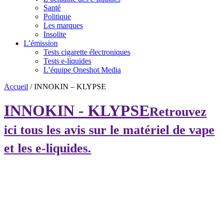
Santé
Politique
Les marques
Insolite
L’émission
Tests cigarette électroniques
Tests e-liquides
L’équipe Oneshot Media
Accueil
/
INNOKIN – KLYPSE
INNOKIN - KLYPSE
Retrouvez
ici tous les avis sur le matériel de vape
et les e-liquides.