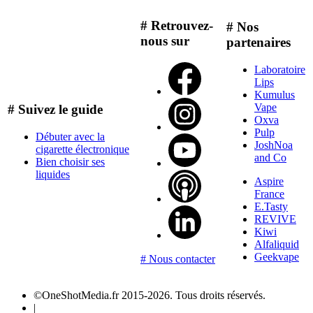
# Retrouvez-
# Nos
nous sur
partenaires
Laboratoire
Lips
Kumulus
Vape
# Suivez le guide
Oxva
Pulp
Débuter avec la
JoshNoa
cigarette électronique
and Co
Bien choisir ses
liquides
Aspire
France
E.Tasty
REVIVE
Kiwi
Alfaliquid
Geekvape
# Nous contacter
©OneShotMedia.fr 2015-2026. Tous droits réservés.
|