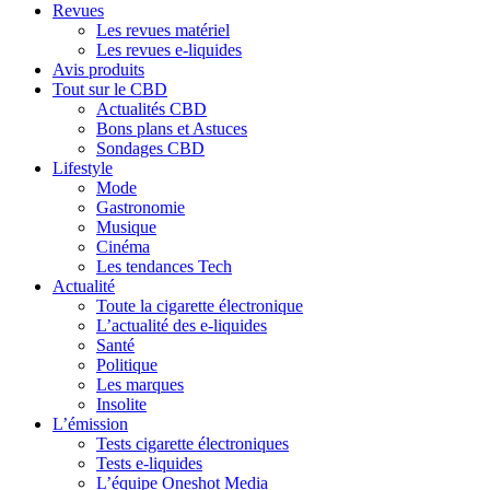
Revues
Les revues matériel
Les revues e-liquides
Avis produits
Tout sur le CBD
Actualités CBD
Bons plans et Astuces
Sondages CBD
Lifestyle
Mode
Gastronomie
Musique
Cinéma
Les tendances Tech
Actualité
Toute la cigarette électronique
L’actualité des e-liquides
Santé
Politique
Les marques
Insolite
L’émission
Tests cigarette électroniques
Tests e-liquides
L’équipe Oneshot Media