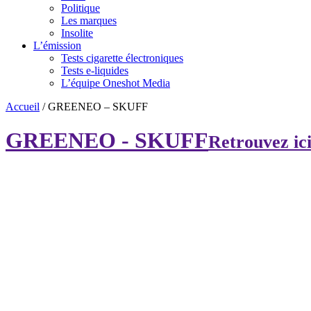
Politique
Les marques
Insolite
L’émission
Tests cigarette électroniques
Tests e-liquides
L’équipe Oneshot Media
Accueil
/
GREENEO – SKUFF
GREENEO - SKUFF
Retrouvez ici 