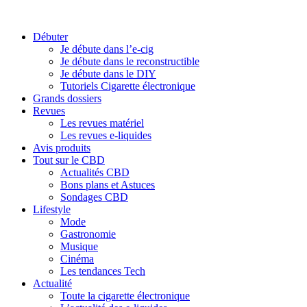
Débuter
Je débute dans l’e-cig
Je débute dans le reconstructible
Je débute dans le DIY
Tutoriels Cigarette électronique
Grands dossiers
Revues
Les revues matériel
Les revues e-liquides
Avis produits
Tout sur le CBD
Actualités CBD
Bons plans et Astuces
Sondages CBD
Lifestyle
Mode
Gastronomie
Musique
Cinéma
Les tendances Tech
Actualité
Toute la cigarette électronique