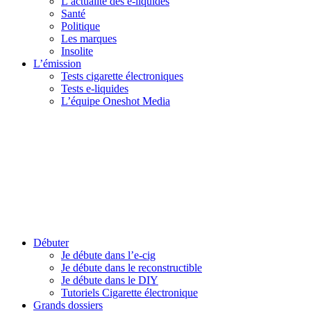
L’actualité des e-liquides
Santé
Politique
Les marques
Insolite
L’émission
Tests cigarette électroniques
Tests e-liquides
L’équipe Oneshot Media
Débuter
Je débute dans l’e-cig
Je débute dans le reconstructible
Je débute dans le DIY
Tutoriels Cigarette électronique
Grands dossiers