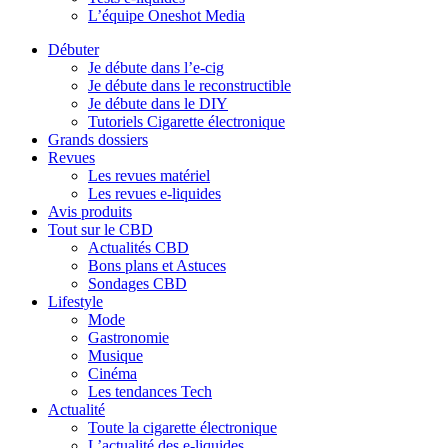
L’équipe Oneshot Media
Débuter
Je débute dans l’e-cig
Je débute dans le reconstructible
Je débute dans le DIY
Tutoriels Cigarette électronique
Grands dossiers
Revues
Les revues matériel
Les revues e-liquides
Avis produits
Tout sur le CBD
Actualités CBD
Bons plans et Astuces
Sondages CBD
Lifestyle
Mode
Gastronomie
Musique
Cinéma
Les tendances Tech
Actualité
Toute la cigarette électronique
L’actualité des e-liquides