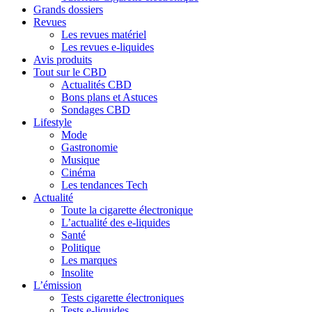
Grands dossiers
Revues
Les revues matériel
Les revues e-liquides
Avis produits
Tout sur le CBD
Actualités CBD
Bons plans et Astuces
Sondages CBD
Lifestyle
Mode
Gastronomie
Musique
Cinéma
Les tendances Tech
Actualité
Toute la cigarette électronique
L’actualité des e-liquides
Santé
Politique
Les marques
Insolite
L’émission
Tests cigarette électroniques
Tests e-liquides