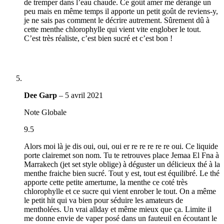
de tremper dans l’eau chaude. Ce goût amer me dérange un
peu mais en même temps il apporte un petit goût de reviens-y,
je ne sais pas comment le décrire autrement. Sûrement dû à
cette menthe chlorophylle qui vient vite englober le tout.
C’est très réaliste, c’est bien sucré et c’est bon !
Dee Garp
–
5 avril 2021
Note Globale
9.5
Alors moi là je dis oui, oui, oui er re re re re re oui. Ce liquide
porte clairemet son nom. Tu te retrouves place Jemaa El Fna à
Marrakech (jet set style oblige) à déguster un délicieux thé à la
menthe fraiche bien sucré. Tout y est, tout est équilibré. Le thé
apporte cette petite amertume, la menthe ce coté très
chlorophylle et ce sucre qui vient enrober le tout. On a même
le petit hit qui va bien pour séduire les amateurs de
mentholées. Un vrai allday et même mieux que ça. Limite il
me donne envie de vaper posé dans un fauteuil en écoutant le