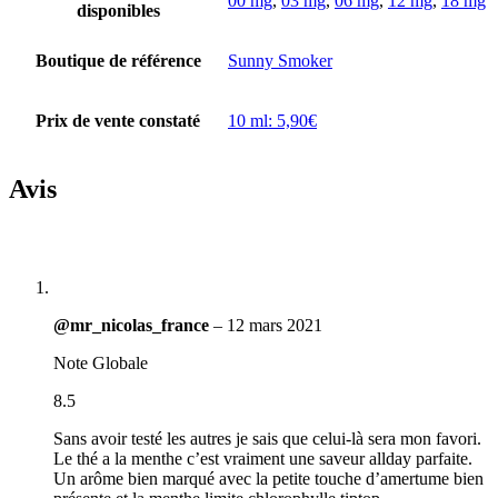
00 mg
,
03 mg
,
06 mg
,
12 mg
,
18 mg
disponibles
Boutique de référence
Sunny Smoker
Prix de vente constaté
10 ml: 5,90€
Avis
@mr_nicolas_france
–
12 mars 2021
Note Globale
8.5
Sans avoir testé les autres je sais que celui-là sera mon favori.
Le thé a la menthe c’est vraiment une saveur allday parfaite.
Un arôme bien marqué avec la petite touche d’amertume bien