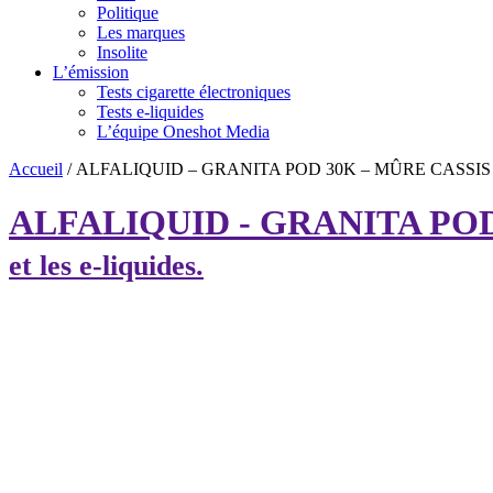
Politique
Les marques
Insolite
L’émission
Tests cigarette électroniques
Tests e-liquides
L’équipe Oneshot Media
Accueil
/
ALFALIQUID – GRANITA POD 30K – MÛRE CASSIS
ALFALIQUID - GRANITA POD
et les e-liquides.