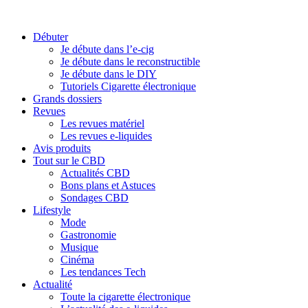
Débuter
Je débute dans l’e-cig
Je débute dans le reconstructible
Je débute dans le DIY
Tutoriels Cigarette électronique
Grands dossiers
Revues
Les revues matériel
Les revues e-liquides
Avis produits
Tout sur le CBD
Actualités CBD
Bons plans et Astuces
Sondages CBD
Lifestyle
Mode
Gastronomie
Musique
Cinéma
Les tendances Tech
Actualité
Toute la cigarette électronique