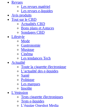
Revues
Les revues matériel
Les revues e-liquides
Avis produits
Tout sur le CBD
Actualités CBD
Bons plans et Astuces
Sondages CBD
Lifestyle
Mode
Gastronomie
Musique
Cinéma
Les tendances Tech
Actualité
Toute la cigarette électronique
L’actualité des e-liquides
Santé
Politique
Les marques
Insolite
L’émission
Tests cigarette électroniques
Tests e-liquides
L’équipe Oneshot Media