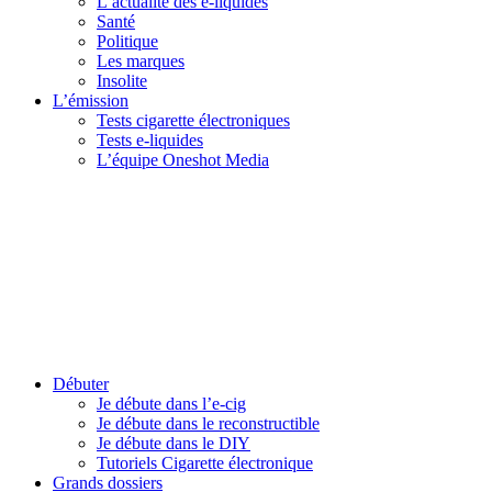
L’actualité des e-liquides
Santé
Politique
Les marques
Insolite
L’émission
Tests cigarette électroniques
Tests e-liquides
L’équipe Oneshot Media
Débuter
Je débute dans l’e-cig
Je débute dans le reconstructible
Je débute dans le DIY
Tutoriels Cigarette électronique
Grands dossiers