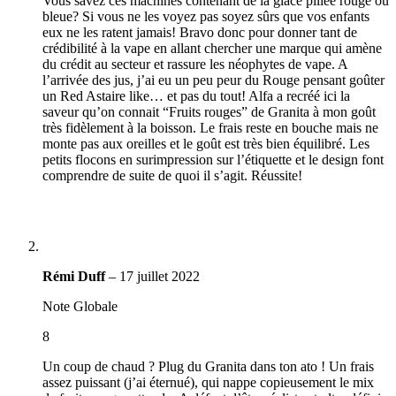
Vous savez ces machines contenant de la glace pillée rouge ou
bleue? Si vous ne les voyez pas soyez sûrs que vos enfants
eux ne les ratent jamais! Bravo donc pour donner tant de
crédibilité à la vape en allant chercher une marque qui amène
du crédit au secteur et rassure les néophytes de vape. A
l’arrivée des jus, j’ai eu un peu peur du Rouge pensant goûter
un Red Astaire like… et pas du tout! Alfa a recréé ici la
saveur qu’on connait “Fruits rouges” de Granita à mon goût
très fidèlement à la boisson. Le frais reste en bouche mais ne
monte pas aux oreilles et le goût est très bien équilibré. Les
petits flocons en surimpression sur l’étiquette et le design font
comprendre de suite de quoi il s’agit. Réussite!
Rémi Duff
–
17 juillet 2022
Note Globale
8
Un coup de chaud ? Plug du Granita dans ton ato ! Un frais
assez puissant (j’ai éternué), qui nappe copieusement le mix