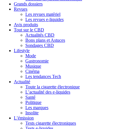
Grands dossiers
Revues
Les revues matériel
Les revues e-liquides
Avis produits
Tout sur le CBD
Actualités CBD
Bons plans et Astuces
Sondages CBD
Lifestyle
Mode
Gastronomie
Musique
Cinéma
Les tendances Tech
Actualité
Toute la cigarette électronique
L’actualité des e-liquides
Santé
Politique
Les marques
Insolite
L’émission
Tests cigarette électroniques
Tests e-liquides