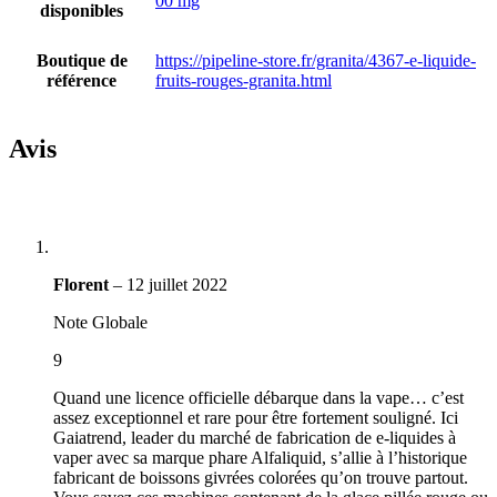
00 mg
disponibles
Boutique de
https://pipeline-store.fr/granita/4367-e-liquide-
référence
fruits-rouges-granita.html
Avis
Florent
–
12 juillet 2022
Note Globale
9
Quand une licence officielle débarque dans la vape… c’est
assez exceptionnel et rare pour être fortement souligné. Ici
Gaiatrend, leader du marché de fabrication de e-liquides à
vaper avec sa marque phare Alfaliquid, s’allie à l’historique
fabricant de boissons givrées colorées qu’on trouve partout.