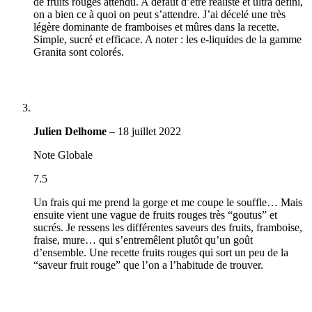
de fruits rouges attendu. A défaut d’être réaliste et ultra défini,
on a bien ce à quoi on peut s’attendre. J’ai décelé une très
légère dominante de framboises et mûres dans la recette.
Simple, sucré et efficace. A noter : les e-liquides de la gamme
Granita sont colorés.
Julien Delhome
–
18 juillet 2022
Note Globale
7.5
Un frais qui me prend la gorge et me coupe le souffle… Mais
ensuite vient une vague de fruits rouges très “goutus” et
sucrés. Je ressens les différentes saveurs des fruits, framboise,
fraise, mure… qui s’entremêlent plutôt qu’un goût
d’ensemble. Une recette fruits rouges qui sort un peu de la
“saveur fruit rouge” que l’on a l’habitude de trouver.