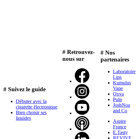
# Retrouvez-
# Nos
nous sur
partenaires
Laboratoire
Lips
Kumulus
Vape
# Suivez le guide
Oxva
Pulp
Débuter avec la
JoshNoa
cigarette électronique
and Co
Bien choisir ses
liquides
Aspire
France
E.Tasty
REVIVE