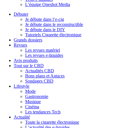
L’équipe Oneshot Media
Débuter
Je débute dans l’e-cig
Je débute dans le reconstructible
Je débute dans le DIY
Tutoriels Cigarette électronique
Grands dossiers
Revues
Les revues matériel
Les revues e-liquides
Avis produits
Tout sur le CBD
Actualités CBD
Bons plans et Astuces
Sondages CBD
Lifestyle
Mode
Gastronomie
Musique
Cinéma
Les tendances Tech
Actualité
Toute la cigarette électronique
L’actualité des e-liquides