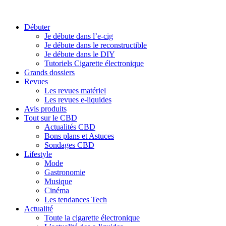
Débuter
Je débute dans l’e-cig
Je débute dans le reconstructible
Je débute dans le DIY
Tutoriels Cigarette électronique
Grands dossiers
Revues
Les revues matériel
Les revues e-liquides
Avis produits
Tout sur le CBD
Actualités CBD
Bons plans et Astuces
Sondages CBD
Lifestyle
Mode
Gastronomie
Musique
Cinéma
Les tendances Tech
Actualité
Toute la cigarette électronique