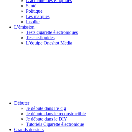
L’actualité des e-liquides
Santé
Politique
Les marques
Insolite
L’émission
Tests cigarette électroniques
Tests e-liquides
L’équipe Oneshot Media
Débuter
Je débute dans l’e-cig
Je débute dans le reconstructible
Je débute dans le DIY
Tutoriels Cigarette électronique
Grands dossiers