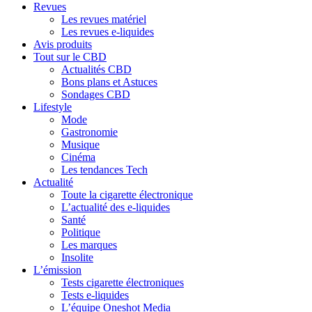
Revues
Les revues matériel
Les revues e-liquides
Avis produits
Tout sur le CBD
Actualités CBD
Bons plans et Astuces
Sondages CBD
Lifestyle
Mode
Gastronomie
Musique
Cinéma
Les tendances Tech
Actualité
Toute la cigarette électronique
L’actualité des e-liquides
Santé
Politique
Les marques
Insolite
L’émission
Tests cigarette électroniques
Tests e-liquides
L’équipe Oneshot Media