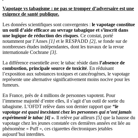
Vapotage vs tabagisme : ne pas se tromper d’adversaire est une
exigence de santé publique.
Les données scientifiques sont convergentes :
le vapotage constitue
un outil d’aide efficace au sevrage tabagique et s’inscrit dans
une logique de réduction des risques
. Ce constat, porté
notamment par l’Anses
[1]
et le RESPADD
[2]
, se fonde sur de
nombreuses études indépendantes, dont les travaux de la revue
internationale Cochrane
[3]
.
La différence essentielle avec le tabac réside dans
l’absence de
combustion, principale source de toxicité
. En réduisant
l’exposition aux substances toxiques et cancérogènes, le vapotage
représente une alternative significativement moins nocive pour les
fumeurs.
En France, près de 4 millions de personnes vapotent. Pour
l’immense majorité d’entre elles, il s’agit d’un outil de sortie du
tabagisme. L’OFDT relève dans son dernier rapport que
“le
vapotage est quasi inexistant chez les personnes qui n’ont jamais
expérimenté le tabac [4] »
. Il relève par ailleurs
[5]
que la hausse du
vapotage chez les jeunes constatée ces dernières années est liée au
phénomène « Puff », ces cigarettes électroniques jetables
aujourd’hui interdites.