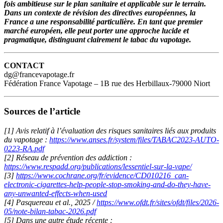
fois ambitieuse sur le plan sanitaire et applicable sur le terrain.
Dans un contexte de révision des directives européennes, la
France a une responsabilité particulière. En tant que premier
marché européen, elle peut porter une approche lucide et
pragmatique, distinguant clairement le tabac du vapotage.
CONTACT
dg@francevapotage.fr
Fédération France Vapotage – 1B rue des Herbillaux-79000 Niort
Sources de l’article
[1] Avis relatif à l’évaluation des risques sanitaires liés aux produits
du vapotage :
https://www.anses.fr/system/files/TABAC2023-AUTO-
0223-RA.pdf
[2] Réseau de prévention des addiction :
https://www.respadd.org/publications/lessentiel-sur-la-vape/
[3]
https://www.cochrane.org/fr/evidence/CD010216_can-
electronic-cigarettes-help-people-stop-smoking-and-do-they-have-
any-unwanted-effects-when-used
[4] Pasquereau et al., 2025 /
https://www.ofdt.fr/sites/ofdt/files/2026-
05/note-bilan-tabac-2026.pdf
[5] Dans une autre étude récente :