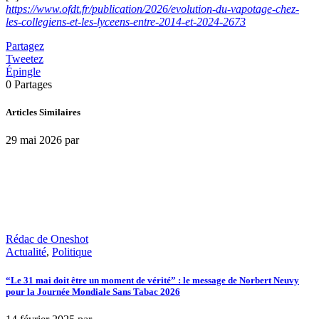
https://www.ofdt.fr/publication/2026/evolution-du-vapotage-chez-
les-collegiens-et-les-lyceens-entre-2014-et-2024-2673
Partagez
Tweetez
Épingle
0
Partages
Articles Similaires
29 mai 2026
par
Rédac de Oneshot
Actualité
,
Politique
“Le 31 mai doit être un moment de vérité” : le message de Norbert Neuvy
pour la Journée Mondiale Sans Tabac 2026