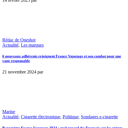
14 février 2025
par
Rédac de Oneshot
Actualité
,
Les marques
6 nouveaux adhérents rejoignent France Vapotage et son combat pour une
vape responsable
21 novembre 2024
par
Marine
Actualité
,
Cigarette électronique
,
Politique
,
Sondages e-cigarette
Baromètre France Vapotage 2024 : quel regard des Français sur les enjeux