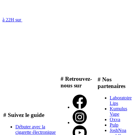
à 22H sur
# Retrouvez-
# Nos
nous sur
partenaires
Laboratoire
Lips
Kumulus
Vape
# Suivez le guide
Oxva
Pulp
Débuter avec la
JoshNoa
cigarette électronique