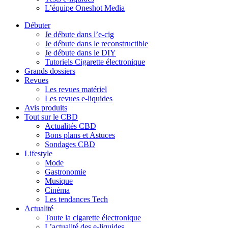
L’équipe Oneshot Media
Débuter
Je débute dans l’e-cig
Je débute dans le reconstructible
Je débute dans le DIY
Tutoriels Cigarette électronique
Grands dossiers
Revues
Les revues matériel
Les revues e-liquides
Avis produits
Tout sur le CBD
Actualités CBD
Bons plans et Astuces
Sondages CBD
Lifestyle
Mode
Gastronomie
Musique
Cinéma
Les tendances Tech
Actualité
Toute la cigarette électronique
L’actualité des e-liquides