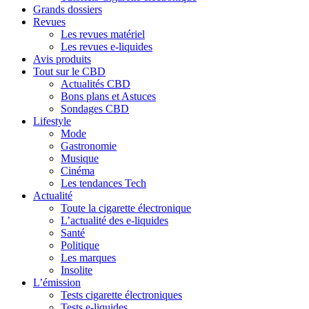
Grands dossiers
Revues
Les revues matériel
Les revues e-liquides
Avis produits
Tout sur le CBD
Actualités CBD
Bons plans et Astuces
Sondages CBD
Lifestyle
Mode
Gastronomie
Musique
Cinéma
Les tendances Tech
Actualité
Toute la cigarette électronique
L’actualité des e-liquides
Santé
Politique
Les marques
Insolite
L’émission
Tests cigarette électroniques
Tests e-liquides