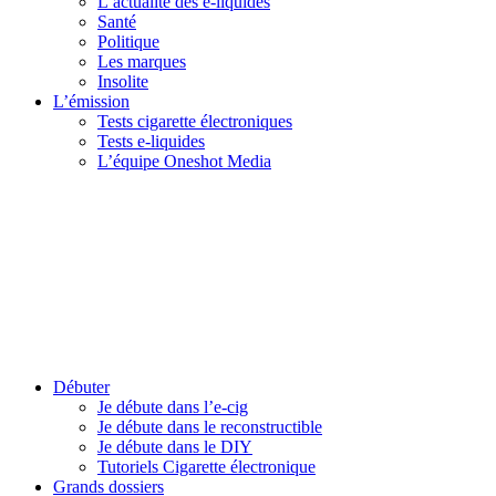
L’actualité des e-liquides
Santé
Politique
Les marques
Insolite
L’émission
Tests cigarette électroniques
Tests e-liquides
L’équipe Oneshot Media
Débuter
Je débute dans l’e-cig
Je débute dans le reconstructible
Je débute dans le DIY
Tutoriels Cigarette électronique
Grands dossiers