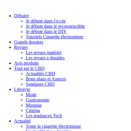
Débuter
Je débute dans l’e-cig
Je débute dans le reconstructible
Je débute dans le DIY
Tutoriels Cigarette électronique
Grands dossiers
Revues
Les revues matériel
Les revues e-liquides
Avis produits
Tout sur le CBD
Actualités CBD
Bons plans et Astuces
Sondages CBD
Lifestyle
Mode
Gastronomie
Musique
Cinéma
Les tendances Tech
Actualité
Toute la cigarette électronique