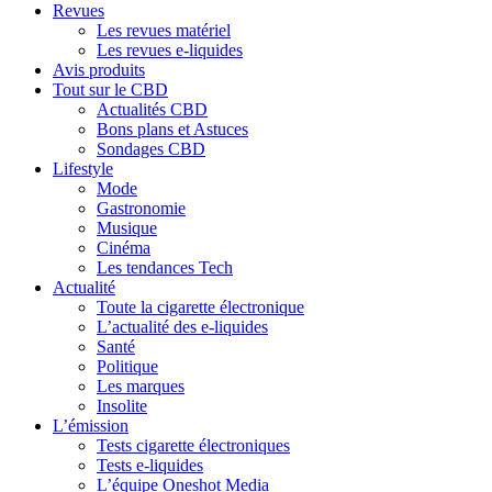
Revues
Les revues matériel
Les revues e-liquides
Avis produits
Tout sur le CBD
Actualités CBD
Bons plans et Astuces
Sondages CBD
Lifestyle
Mode
Gastronomie
Musique
Cinéma
Les tendances Tech
Actualité
Toute la cigarette électronique
L’actualité des e-liquides
Santé
Politique
Les marques
Insolite
L’émission
Tests cigarette électroniques
Tests e-liquides
L’équipe Oneshot Media