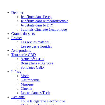
Débuter
Je débute dans l’e-cig
Je débute dans le reconstructible
Je débute dans le DIY
Tutoriels Cigarette électronique
Grands dossiers
Revues
Les revues matériel
Les revues e-liquides
Avis produits
Tout sur le CBD
Actualités CBD
Bons plans et Astuces
Sondages CBD
Lifestyle
Mode
Gastronomie
Musique
Cinéma
Les tendances Tech
Actualité
Toute la cigarette électronique