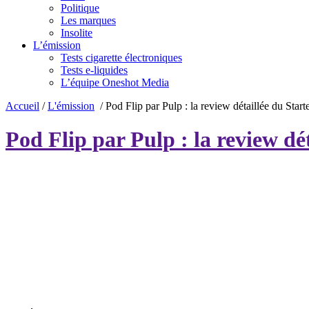
Politique
Les marques
Insolite
L’émission
Tests cigarette électroniques
Tests e-liquides
L’équipe Oneshot Media
Accueil
/
L'émission
/
Pod Flip par Pulp : la review détaillée du Start
Pod Flip par Pulp : la review dét