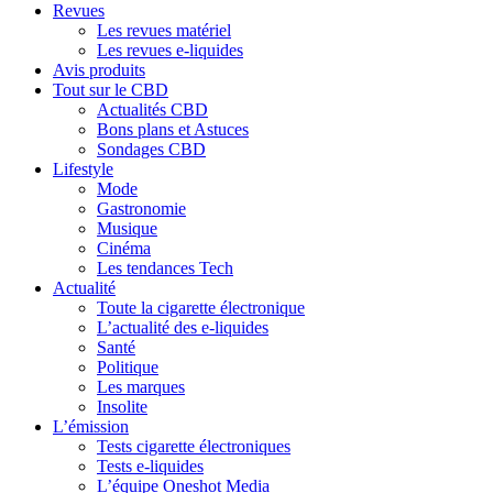
Revues
Les revues matériel
Les revues e-liquides
Avis produits
Tout sur le CBD
Actualités CBD
Bons plans et Astuces
Sondages CBD
Lifestyle
Mode
Gastronomie
Musique
Cinéma
Les tendances Tech
Actualité
Toute la cigarette électronique
L’actualité des e-liquides
Santé
Politique
Les marques
Insolite
L’émission
Tests cigarette électroniques
Tests e-liquides
L’équipe Oneshot Media