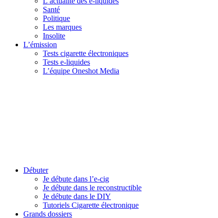
L’actualité des e-liquides
Santé
Politique
Les marques
Insolite
L’émission
Tests cigarette électroniques
Tests e-liquides
L’équipe Oneshot Media
Débuter
Je débute dans l’e-cig
Je débute dans le reconstructible
Je débute dans le DIY
Tutoriels Cigarette électronique
Grands dossiers