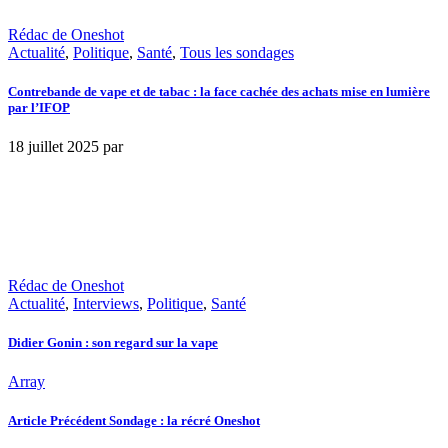
Rédac de Oneshot
Actualité
,
Politique
,
Santé
,
Tous les sondages
Contrebande de vape et de tabac : la face cachée des achats mise en lumière
par l’IFOP
18 juillet 2025
par
Rédac de Oneshot
Actualité
,
Interviews
,
Politique
,
Santé
Didier Gonin : son regard sur la vape
Array
Article Précédent
Sondage : la récré Oneshot