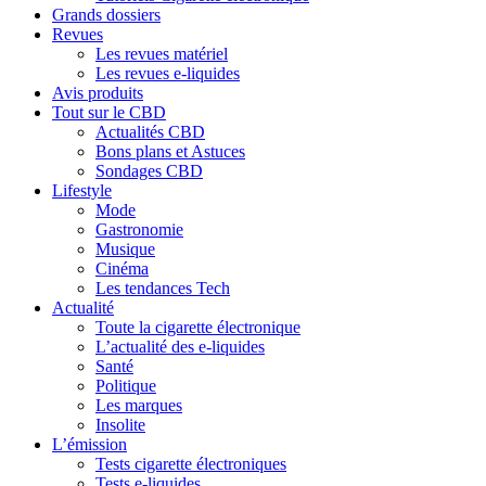
Grands dossiers
Revues
Les revues matériel
Les revues e-liquides
Avis produits
Tout sur le CBD
Actualités CBD
Bons plans et Astuces
Sondages CBD
Lifestyle
Mode
Gastronomie
Musique
Cinéma
Les tendances Tech
Actualité
Toute la cigarette électronique
L’actualité des e-liquides
Santé
Politique
Les marques
Insolite
L’émission
Tests cigarette électroniques
Tests e-liquides