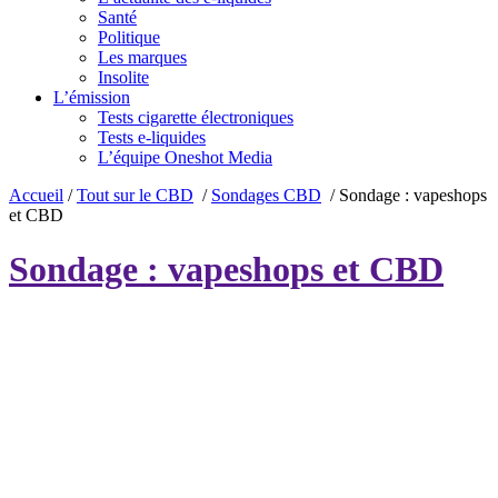
Santé
Politique
Les marques
Insolite
L’émission
Tests cigarette électroniques
Tests e-liquides
L’équipe Oneshot Media
Accueil
/
Tout sur le CBD
/
Sondages CBD
/
Sondage : vapeshops
et CBD
Sondage : vapeshops et CBD