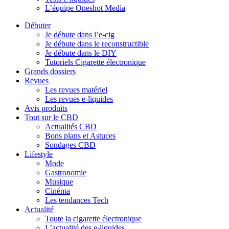
L’équipe Oneshot Media
Débuter
Je débute dans l’e-cig
Je débute dans le reconstructible
Je débute dans le DIY
Tutoriels Cigarette électronique
Grands dossiers
Revues
Les revues matériel
Les revues e-liquides
Avis produits
Tout sur le CBD
Actualités CBD
Bons plans et Astuces
Sondages CBD
Lifestyle
Mode
Gastronomie
Musique
Cinéma
Les tendances Tech
Actualité
Toute la cigarette électronique
L’actualité des e-liquides