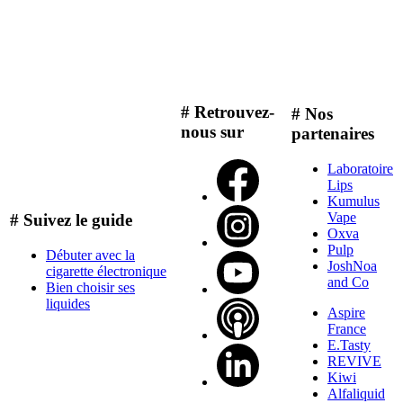
# Retrouvez-
# Nos
nous sur
partenaires
Laboratoire
Lips
Kumulus
Vape
# Suivez le guide
Oxva
Pulp
Débuter avec la
JoshNoa
cigarette électronique
and Co
Bien choisir ses
liquides
Aspire
France
E.Tasty
REVIVE
Kiwi
Alfaliquid