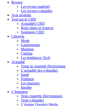
Revues
Les revues matériel
Les revues e-liquides
Avis produits
Tout sur le CBD
Actualités CBD
Bons plans et Astuces
Sondages CBD
Lifestyle
Mode
Gastronomie
Musique
Cinéma
Les tendances Tech
Actualité
Toute la cigarette électronique
L’actualité des e-liquides
Santé
Politique
Les marques
Insolite
L’émission
Tests cigarette électroniques
Tests e-liquides
L’équipe Oneshot Media