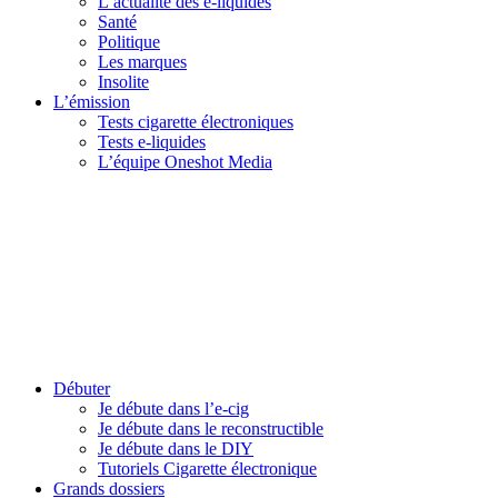
L’actualité des e-liquides
Santé
Politique
Les marques
Insolite
L’émission
Tests cigarette électroniques
Tests e-liquides
L’équipe Oneshot Media
Débuter
Je débute dans l’e-cig
Je débute dans le reconstructible
Je débute dans le DIY
Tutoriels Cigarette électronique
Grands dossiers