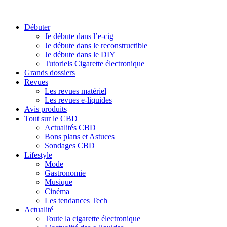
Débuter
Je débute dans l’e-cig
Je débute dans le reconstructible
Je débute dans le DIY
Tutoriels Cigarette électronique
Grands dossiers
Revues
Les revues matériel
Les revues e-liquides
Avis produits
Tout sur le CBD
Actualités CBD
Bons plans et Astuces
Sondages CBD
Lifestyle
Mode
Gastronomie
Musique
Cinéma
Les tendances Tech
Actualité
Toute la cigarette électronique