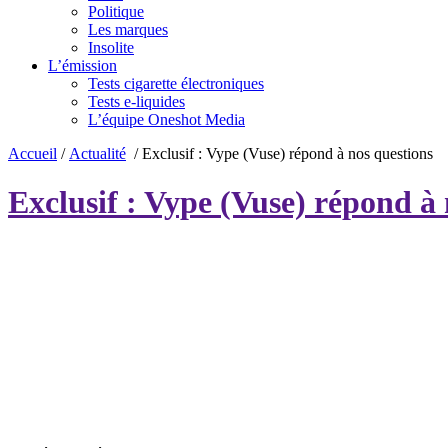
Politique
Les marques
Insolite
L’émission
Tests cigarette électroniques
Tests e-liquides
L’équipe Oneshot Media
Accueil
/
Actualité
/
Exclusif : Vype (Vuse) répond à nos questions
Exclusif : Vype (Vuse) répond à 