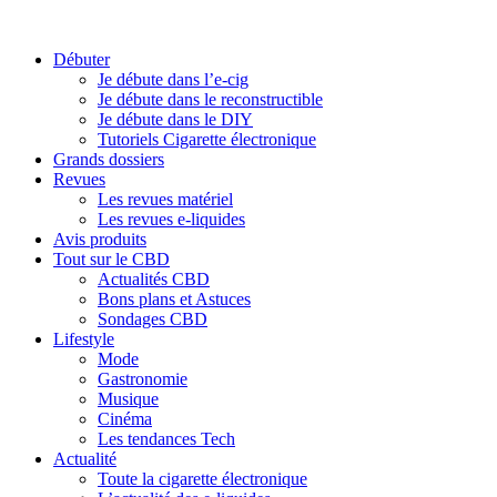
Débuter
Je débute dans l’e-cig
Je débute dans le reconstructible
Je débute dans le DIY
Tutoriels Cigarette électronique
Grands dossiers
Revues
Les revues matériel
Les revues e-liquides
Avis produits
Tout sur le CBD
Actualités CBD
Bons plans et Astuces
Sondages CBD
Lifestyle
Mode
Gastronomie
Musique
Cinéma
Les tendances Tech
Actualité
Toute la cigarette électronique