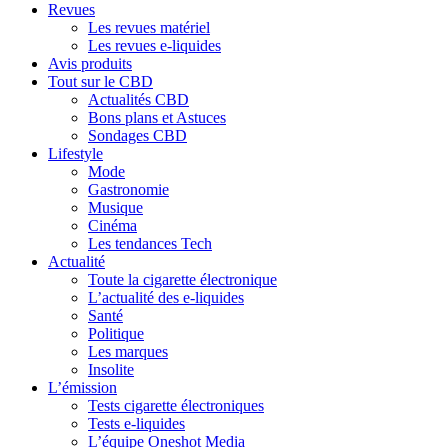
Revues
Les revues matériel
Les revues e-liquides
Avis produits
Tout sur le CBD
Actualités CBD
Bons plans et Astuces
Sondages CBD
Lifestyle
Mode
Gastronomie
Musique
Cinéma
Les tendances Tech
Actualité
Toute la cigarette électronique
L’actualité des e-liquides
Santé
Politique
Les marques
Insolite
L’émission
Tests cigarette électroniques
Tests e-liquides
L’équipe Oneshot Media