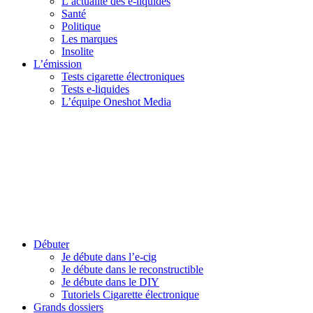
L’actualité des e-liquides
Santé
Politique
Les marques
Insolite
L’émission
Tests cigarette électroniques
Tests e-liquides
L’équipe Oneshot Media
Débuter
Je débute dans l’e-cig
Je débute dans le reconstructible
Je débute dans le DIY
Tutoriels Cigarette électronique
Grands dossiers