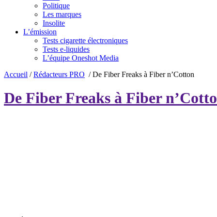
Politique
Les marques
Insolite
L’émission
Tests cigarette électroniques
Tests e-liquides
L’équipe Oneshot Media
Accueil
/
Rédacteurs PRO
/
De Fiber Freaks à Fiber n’Cotton
De Fiber Freaks à Fiber n’Cott