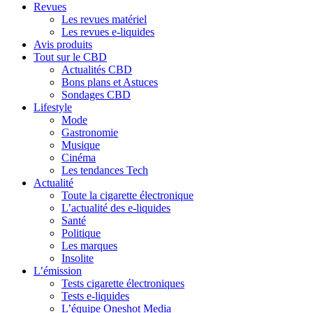
Revues
Les revues matériel
Les revues e-liquides
Avis produits
Tout sur le CBD
Actualités CBD
Bons plans et Astuces
Sondages CBD
Lifestyle
Mode
Gastronomie
Musique
Cinéma
Les tendances Tech
Actualité
Toute la cigarette électronique
L’actualité des e-liquides
Santé
Politique
Les marques
Insolite
L’émission
Tests cigarette électroniques
Tests e-liquides
L’équipe Oneshot Media