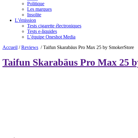
Politique
Les marques
Insolite
L’émission
Tests cigarette électroniques
Tests e-liquides
L’équipe Oneshot Media
Accueil
/
Reviews
/
Taifun Skarabäus Pro Max 25 by SmokerStore
Taifun Skarabäus Pro Max 25 