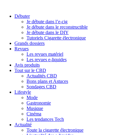
Débuter
Je débute dans l’e-cig
Je débute dans le reconstructible
Je débute dans le DIY
Tutoriels Cigarette électronique
Grands dossiers
Revues
Les revues matériel
Les revues e-liquides
Avis produits
Tout sur le CBD
Actualités CBD
Bons plans et Astuces
Sondages CBD
Lifestyle
Mode
Gastronomie
Musique
Cinéma
Les tendances Tech
Actualité
Toute la cigarette électronique