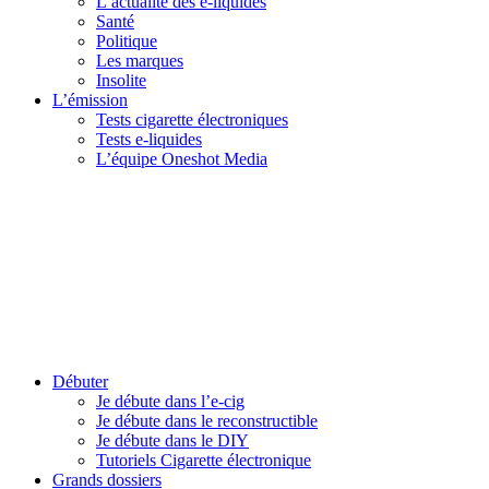
L’actualité des e-liquides
Santé
Politique
Les marques
Insolite
L’émission
Tests cigarette électroniques
Tests e-liquides
L’équipe Oneshot Media
Débuter
Je débute dans l’e-cig
Je débute dans le reconstructible
Je débute dans le DIY
Tutoriels Cigarette électronique
Grands dossiers